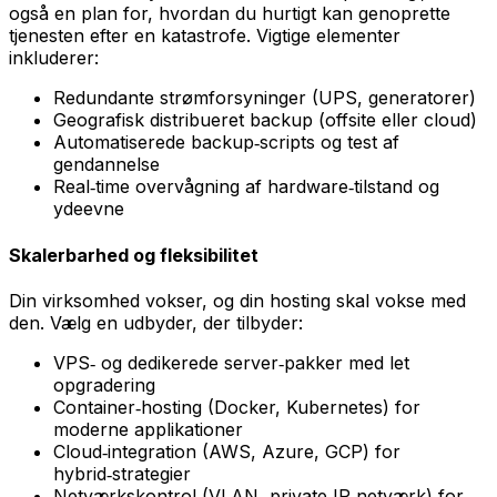
også en plan for, hvordan du hurtigt kan genoprette
tjenesten efter en katastrofe. Vigtige elementer
inkluderer:
Redundante strømforsyninger (UPS, generatorer)
Geografisk distribueret backup (offsite eller cloud)
Automatiserede backup‑scripts og test af
gendannelse
Real‑time overvågning af hardware‑tilstand og
ydeevne
Skalerbarhed og fleksibilitet
Din virksomhed vokser, og din hosting skal vokse med
den. Vælg en udbyder, der tilbyder:
VPS‑ og dedikerede server‑pakker med let
opgradering
Container‑hosting (Docker, Kubernetes) for
moderne applikationer
Cloud‑integration (AWS, Azure, GCP) for
hybrid‑strategier
Netværkskontrol (VLAN, private IP‑netværk) for