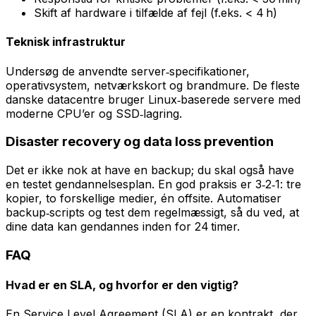
Skift af hardware i tilfælde af fejl (f.eks. < 4 h)
Teknisk infrastruktur
Undersøg de anvendte server‑specifikationer,
operativsystem, netværkskort og brandmure. De fleste
danske datacentre bruger Linux‑baserede servere med
moderne CPU’er og SSD‑lagring.
Disaster recovery og data loss prevention
Det er ikke nok at have en backup; du skal også have
en testet gendannelsesplan. En god praksis er 3‑2‑1: tre
kopier, to forskellige medier, én offsite. Automatiser
backup‑scripts og test dem regelmæssigt, så du ved, at
dine data kan gendannes inden for 24 timer.
FAQ
Hvad er en SLA, og hvorfor er den vigtig?
En Service Level Agreement (SLA) er en kontrakt, der