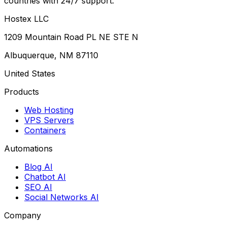
countries with 24/7 support.
Hostex LLC
1209 Mountain Road PL NE STE N
Albuquerque, NM 87110
United States
Products
Web Hosting
VPS Servers
Containers
Automations
Blog AI
Chatbot AI
SEO AI
Social Networks AI
Company