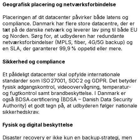
Geografisk placering og netværksforbindelse
Placeringen af dit datacenter påvirker både latens og
compliance. Danmark har flere store datacentre, der er
tæt på de danske netværk og leverer lav ping til både EU
og Norden. Sørg for, at udbyderen har redundante
netværksforbindelser (MPLS, fiber, 4G/5G backup) og
en SLA, der garanterer 99,9 % oppetid eller mere.
Sikkerhed og compliance
Et pålideligt datacenter skal opfylde internationale
standarder som ISO 27001, SOC 2 og GDPR. Det betyder
fysisk adgangskontrol, videoovervågning, temperatur-
og fugtkontrol samt brandbeskyttelse. I Danmark er
også BDSA‑certificering (BDSA – Danish Data Security
Authority) et godt tegn på, at udbyderen følger nationale
sikkerhedskrav.
Fysisk og digital beskyttelse
Disaster recovery er ikke kun en backup‑strategi, men