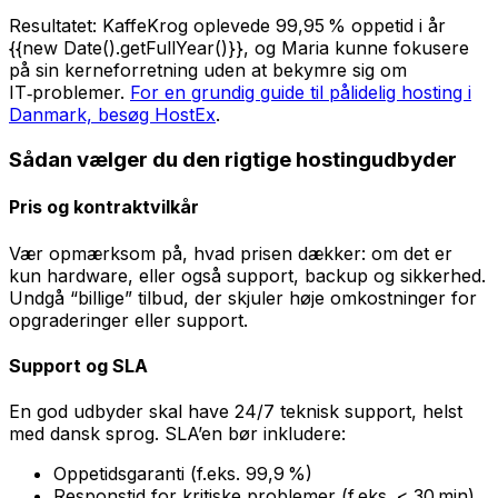
Resultatet: KaffeKrog oplevede 99,95 % oppetid i år
{{new Date().getFullYear()}}, og Maria kunne fokusere
på sin kerneforretning uden at bekymre sig om
IT‑problemer.
For en grundig guide til pålidelig hosting i
Danmark, besøg HostEx
.
Sådan vælger du den rigtige hostingudbyder
Pris og kontraktvilkår
Vær opmærksom på, hvad prisen dækker: om det er
kun hardware, eller også support, backup og sikkerhed.
Undgå “billige” tilbud, der skjuler høje omkostninger for
opgraderinger eller support.
Support og SLA
En god udbyder skal have 24/7 teknisk support, helst
med dansk sprog. SLA’en bør inkludere:
Oppetidsgaranti (f.eks. 99,9 %)
Responstid for kritiske problemer (f.eks. < 30 min)