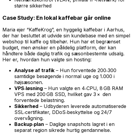
større sikkerhed
Case Study: En lokal kaffebar går online
Maria ejer “KaffeKrog”, en hyggelig kaffebar i Aarhus,
der har besluttet at udvide sin kundebase med en simpel
webshop til kaffe og tilbehør. Hun har et begrænset
budget, men ønsker en pålidelig platform, der kan
håndtere både daglig trafik og sæsonbestemte udsalg.
Her er, hvordan hun valgte sin hosting:
Analyse af trafik
– Hun forventede 200‑300
samtidige besøgende i normal uge og 1.000 i
højsæsonen.
VPS‑løsning
– Hun valgte en 4‑CPU, 8 GB RAM
VPS med 200 GB SSD, hvilket gav 3 × den
forventede belastning.
Sikkerhed
– Udbyderen leverede automatiserede
SSL‑certifikater, DDoS‑beskyttelse og 24/7
overvågning.
Backup‑plan
– Daglige snapshots lagret i en
separat region sikrede hurtig gendannelse.