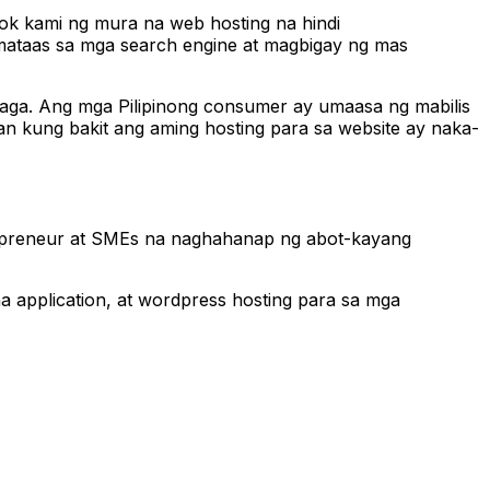
lok kami ng mura na web hosting na hindi
mataas sa mga search engine at magbigay ng mas
laga. Ang mga Pilipinong consumer ay umaasa ng mabilis
an kung bakit ang aming hosting para sa website ay naka-
trepreneur at SMEs na naghahanap ng abot-kayang
a application, at wordpress hosting para sa mga