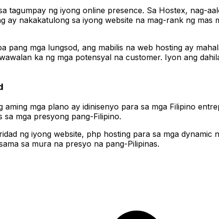
a sa tagumpay ng iyong online presence. Sa Hostex, nag-aa
ng ay nakakatulong sa iyong website na mag-rank ng mas 
ba pang mga lungsod, ang mabilis na web hosting ay maha
awawalan ka ng mga potensyal na customer. Iyon ang dahil
d
ng aming mga plano ay idinisenyo para sa mga Filipino en
s sa mga presyong pang-Filipino.
idad ng iyong website, php hosting para sa mga dynamic n
sama sa mura na presyo na pang-Pilipinas.