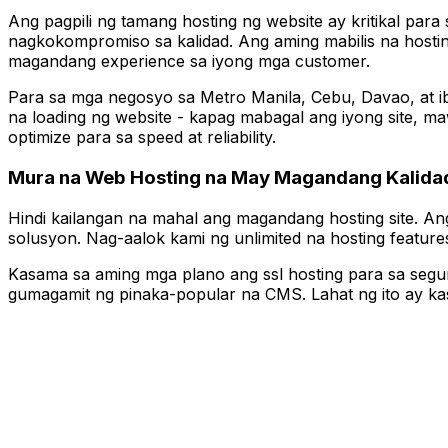
Ang pagpili ng tamang hosting ng website ay kritikal par
nagkokompromiso sa kalidad. Ang aming mabilis na hosti
magandang experience sa iyong mga customer.
Para sa mga negosyo sa Metro Manila, Cebu, Davao, at i
na loading ng website - kapag mabagal ang iyong site, m
optimize para sa speed at reliability.
Mura na Web Hosting na May Magandang Kalida
Hindi kailangan na mahal ang magandang hosting site. A
solusyon. Nag-aalok kami ng unlimited na hosting feature
Kasama sa aming mga plano ang ssl hosting para sa segur
gumagamit ng pinaka-popular na CMS. Lahat ng ito ay ka