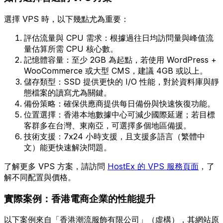
選擇 VPS 時，以下幾點尤為重要：
評估流量與 CPU 需求：根據過往日均訪問量與峰值流
量估算所需 CPU 核心數。
記憶體容量：至少 2GB 為起點，若使用 WordPress +
WooCommerce 或大型 CMS，建議 4GB 或以上。
儲存類型：SSD 提供更快的 I/O 性能，對於資料庫與靜
態檔案的讀寫尤為關鍵。
備份策略：確保供應商提供每日備份與快速恢復功能。
位置選擇：香港本地數據中心可減少國際延遲；若目標
客群多在台灣、東南亞，可選擇多個地區備援。
技術支援：7x24 小時支援，且支援多語言（繁體中
文）能更快速解決問題。
了解更多 VPS 方案，請訪問
HostEx 的 VPS 服務頁面
，了
解不同配置與價格。
實際案例：香港電商企業的性能提升
以下案例來自「香港潮流服飾有限公司」（虛構），其網站原