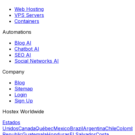
Web Hosting
VPS Servers
Containers
Automations
Blog AI
Chatbot AI
SEO AI
Social Networks AI
Company
Blog
Sitemap
Login
Sign Up
Hostex Worldwide
Estados
Unidos
Canada
Québec
Mexico
Brazil
Argentina
Chile
Colomb
Republic
Guatemala
Honduras
El Salvador
Costa