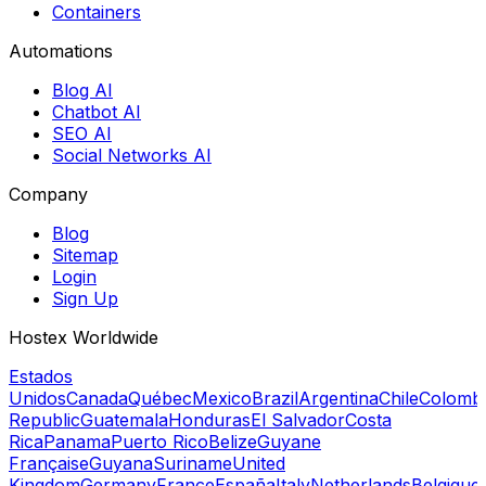
Containers
Automations
Blog AI
Chatbot AI
SEO AI
Social Networks AI
Company
Blog
Sitemap
Login
Sign Up
Hostex Worldwide
Estados
Unidos
Canada
Québec
Mexico
Brazil
Argentina
Chile
Colomb
Republic
Guatemala
Honduras
El Salvador
Costa
Rica
Panama
Puerto Rico
Belize
Guyane
Française
Guyana
Suriname
United
Kingdom
Germany
France
España
Italy
Netherlands
Belgique