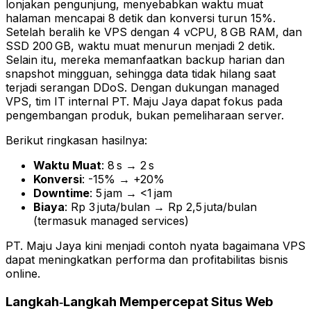
lonjakan pengunjung, menyebabkan waktu muat
halaman mencapai 8 detik dan konversi turun 15%.
Setelah beralih ke VPS dengan 4 vCPU, 8 GB RAM, dan
SSD 200 GB, waktu muat menurun menjadi 2 detik.
Selain itu, mereka memanfaatkan backup harian dan
snapshot mingguan, sehingga data tidak hilang saat
terjadi serangan DDoS. Dengan dukungan managed
VPS, tim IT internal PT. Maju Jaya dapat fokus pada
pengembangan produk, bukan pemeliharaan server.
Berikut ringkasan hasilnya:
Waktu Muat
: 8 s → 2 s
Konversi
: -15% → +20%
Downtime
: 5 jam → <1 jam
Biaya
: Rp 3 juta/bulan → Rp 2,5 juta/bulan
(termasuk managed services)
PT. Maju Jaya kini menjadi contoh nyata bagaimana VPS
dapat meningkatkan performa dan profitabilitas bisnis
online.
Langkah‑Langkah Mempercepat Situs Web