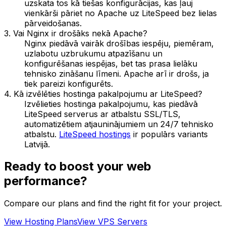
uzskata tos kā tiešas konfigurācijas, kas ļauj
vienkārši pāriet no Apache uz LiteSpeed bez lielas
pārveidošanas.
3. Vai Nginx ir drošāks nekā Apache?
Nginx piedāvā vairāk drošības iespēju, piemēram,
uzlabotu uzbrukumu atpazīšanu un
konfigurēšanas iespējas, bet tas prasa lielāku
tehnisko zināšanu līmeni. Apache arī ir drošs, ja
tiek pareizi konfigurēts.
4. Kā izvēlēties hostinga pakalpojumu ar LiteSpeed?
Izvēlieties hostinga pakalpojumu, kas piedāvā
LiteSpeed serverus ar atbalstu SSL/TLS,
automatizētiem atjauninājumiem un 24/7 tehnisko
atbalstu.
LiteSpeed hostings
ir populārs variants
Latvijā.
Ready to boost your web
performance?
Compare our plans and find the right fit for your project.
View Hosting Plans
View VPS Servers