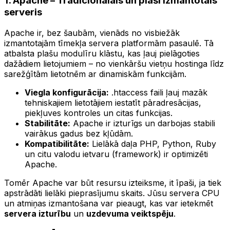
1. Apache – Tradicionālais un plaši izmantotais
serveris
Apache ir, bez šaubām, vienāds no visbiežāk
izmantotajām tīmekļa servera platformām pasaulē. Tā
atbalsta plašu modulīru klāstu, kas ļauj pielāgoties
dažādiem lietojumiem – no vienkāršu vietņu hostinga līdz
sarežģītām lietotnēm ar dinamiskām funkcijām.
Viegla konfigurācija:
.htaccess faili ļauj mazāk
tehniskajiem lietotājiem iestatīt pāradresācijas,
piekļuves kontroles un citas funkcijas.
Stabilitāte:
Apache ir izturīgs un darbojas stabili
vairākus gadus bez kļūdām.
Kompatibilitāte:
Lielākā daļa PHP, Python, Ruby
un citu valodu ietvaru (framework) ir optimizēti
Apache.
Tomēr Apache var būt resursu izteiksme, it īpaši, ja tiek
apstrādāti lielāki pieprasījumu skaits. Jūsu servera CPU
un atmiņas izmantošana var pieaugt, kas var ietekmēt
servera izturību
un
uzdevuma veiktspēju
.