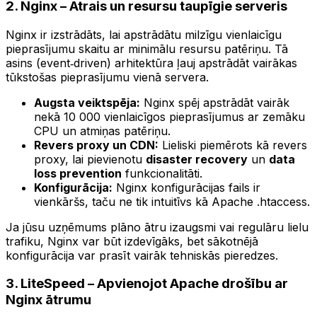
2. Nginx – Ātrais un resursu taupīgie serveris
Nginx ir izstrādāts, lai apstrādātu milzīgu vienlaicīgu
pieprasījumu skaitu ar minimālu resursu patēriņu. Tā
asins (event‑driven) arhitektūra ļauj apstrādāt vairākas
tūkstošas pieprasījumu vienā servera.
Augsta veiktspēja:
Nginx spēj apstrādāt vairāk
nekā 10 000 vienlaicīgos pieprasījumus ar zemāku
CPU un atmiņas patēriņu.
Revers proxy un CDN:
Lieliski piemērots kā revers
proxy, lai pievienotu
disaster recovery
un
data
loss prevention
funkcionalitāti.
Konfigurācija:
Nginx konfigurācijas fails ir
vienkāršs, taču ne tik intuitīvs kā Apache .htaccess.
Ja jūsu uzņēmums plāno ātru izaugsmi vai regulāru lielu
trafiku, Nginx var būt izdevīgāks, bet sākotnējā
konfigurācija var prasīt vairāk tehniskās pieredzes.
3. LiteSpeed – Apvienojot Apache drošību ar
Nginx ātrumu