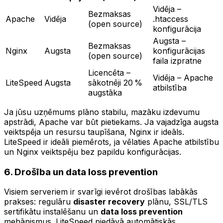
Vidēja –
Bezmaksas
Apache
Vidēja
.htaccess
(open source)
konfigurācija
Augsta –
Bezmaksas
Nginx
Augsta
konfigurācijas
(open source)
faila izpratne
Licencēta –
Vidēja – Apache
LiteSpeed
Augsta
sākotnēji 20 %
atbilstība
augstāka
Ja jūsu uzņēmums plāno stabilu, mazāku izdevumu
apstrādi, Apache var būt pietiekams. Ja vajadzīga augsta
veiktspēja un resursu taupīšana, Nginx ir ideāls.
LiteSpeed ir ideāli piemērots, ja vēlaties Apache atbilstību
un Nginx veiktspēju bez papildu konfigurācijas.
6. Drošība un
data loss prevention
Visiem serveriem ir svarīgi ievērot drošības labākās
prakses: regulāru
disaster recovery
plānu, SSL/TLS
sertifikātu instalēšanu un
data loss prevention
mehānismus. LiteSpeed piedāvā automātiskās