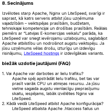
8. Secinājums
Izvēloties starp Apache, Nginx un LiteSpeed, svarīgi ir
saprast, kā katrs serveris atbilst jūsu uzņēmuma
vajadzībām – veiktspējas prasībām, budžetam,
tehniskajai kompetencijai un drošības prasībām. Reālais
piemērs ar “Latvijas E-komercijas veikalu” parāda, ka
LiteSpeed var sniegt ievērojamu uzlabojumu, saglabājot
Apache atbilstību un nodrošinot augstu veiktspēju. Ja
jūsu uzņēmums vēlas drošu, izturīgu un izdevīgu
risinājumu,
LiteSpeed hostings
ir izdevīgākais variants.
biežāk uzdotie jautājumi (FAQ)
1. Vai Apache var darboties ar lielu trafiku?
Apache spēj apstrādāt lielu trafiku, bet tas var
prasīt vairāk CPU un atmiņas resursu. Ja jūsu
vietne sagaida augstu vienlaicīgu pieprasījumu
skaitu, iespējams, labāk izvēlēties Nginx vai
LiteSpeed.
2. Kādā veidā LiteSpeed atbilst Apache konfigurācijai?
LiteSpeed atbalsta Apache .htaccess failus un