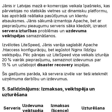
Jānis ir Latvijas mazā e-komercijas veikala īpašnieks, kas
pārvietojas no statiskās vietnes uz dinamisku platformu,
kas apstrādā reāllaika pasūtījumus un klientu
atsauksmes. Jānis sākumā izmantoja Apache, bet ar
pieprasījumu pieaugumu serveris sāka kliedzēt, izraisot
servera izturības
problēmas un
uzdevuma
veiktspējas
samazināšanos.
Izvēloties LiteSpeed, Jānis varēja saglabāt Apache
.htaccess konfigurāciju, bet iegūstot Nginx līdzīgu
veiktspēju. Pēc pārejas uz LiteSpeed viņa veikals izturēja
20 % vairāk pieprasījumu, samazinot izdevumus par
15 % un uzlabojot
disaster recovery
iespējas.
Šis gadījums parāda, kā servera izvēle var tieši ietekmēt
uzņēmuma darbību un izdevumus.
5. Salīdzinājums: Izmaksas, veiktspēja un
uzturēšana
Uzdevuma
Izmaksas
Serveris
Uzturēšana
veiktspēja
(licence)