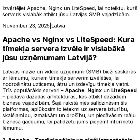
Izvērtējiet Apache, Nginx un LiteSpeed, lai noteiktu, kurš
serveris vislabāk atbilst jūsu Latvijas SMB vajadzībām.
November 23, 2025
|
Latvia
Apache vs Nginx vs LiteSpeed: Kura
tīmekļa servera izvēle ir vislabākā
jūsu uzņēmumam Latvijā?
Latvijas mazie un vidējie uzņēmumi (SMB) bieži saskaras
ar lēmumu, kuriem tīmekļa serverim izvēlēties, lai
nodrošinātu uzticamu, ātru un izdevīgu tīmekļa vietni.
Trīs populārākie serveri –
Apache
,
Nginx
un
LiteSpeed
– piedāvā dažādas arhitektūras, kas atbilst dažādiem
biznesa vajadzībām. Šajā rakstā mēs salīdzināsim šīs
platformas, aplūkosim to ietekmi uz servera izturību,
skalējamību, izmaksām un drošību, un piedāvāsim reālu
biznesa gadījumu, lai palīdzētu jums pieņemt informētu
lēmumu.