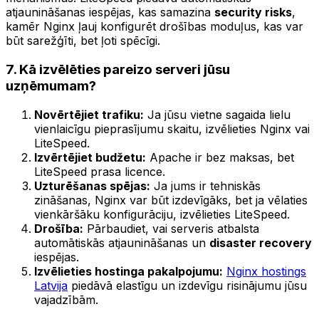
atjaunināšanas iespējas, kas samazina
security risks
,
kamēr Nginx ļauj konfigurēt drošības moduļus, kas var
būt sarežģīti, bet ļoti spēcīgi.
7. Kā izvēlēties pareizo serveri jūsu
uzņēmumam?
Novērtējiet trafiku:
Ja jūsu vietne sagaida lielu
vienlaicīgu pieprasījumu skaitu, izvēlieties Nginx vai
LiteSpeed.
Izvērtējiet budžetu:
Apache ir bez maksas, bet
LiteSpeed prasa licence.
Uzturēšanas spējas:
Ja jums ir tehniskās
zināšanas, Nginx var būt izdevīgāks, bet ja vēlaties
vienkāršāku konfigurāciju, izvēlieties LiteSpeed.
Drošība:
Pārbaudiet, vai serveris atbalsta
automātiskās atjaunināšanas un
disaster recovery
iespējas.
Izvēlieties hostinga pakalpojumu:
Nginx hostings
Latvija
piedāvā elastīgu un izdevīgu risinājumu jūsu
vajadzībām.