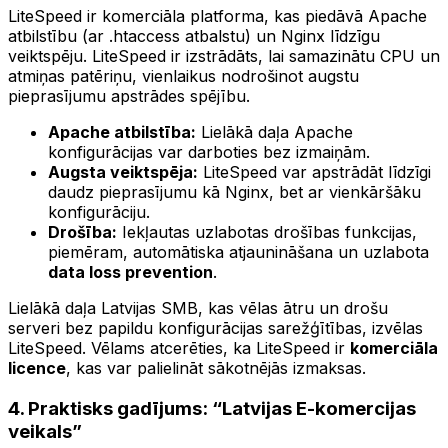
LiteSpeed ir komerciāla platforma, kas piedāvā Apache
atbilstību (ar .htaccess atbalstu) un Nginx līdzīgu
veiktspēju. LiteSpeed ir izstrādāts, lai samazinātu CPU un
atmiņas patēriņu, vienlaikus nodrošinot augstu
pieprasījumu apstrādes spējību.
Apache atbilstība:
Lielākā daļa Apache
konfigurācijas var darboties bez izmaiņām.
Augsta veiktspēja:
LiteSpeed var apstrādāt līdzīgi
daudz pieprasījumu kā Nginx, bet ar vienkāršāku
konfigurāciju.
Drošība:
Iekļautas uzlabotas drošības funkcijas,
piemēram, automātiska atjaunināšana un uzlabota
data loss prevention
.
Lielākā daļa Latvijas SMB, kas vēlas ātru un drošu
serveri bez papildu konfigurācijas sarežģītības, izvēlas
LiteSpeed. Vēlams atcerēties, ka LiteSpeed ir
komerciāla
licence
, kas var palielināt sākotnējās izmaksas.
4. Praktisks gadījums: “Latvijas E-komercijas
veikals”