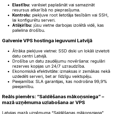
Elastību:
varēsiet paplašināt vai samazināt
resursus atkarībā no pieprasījuma.
Kontrolu:
piekļuve root lietotāja tiesībām vai SSH,
lai konfigurētu serveri.
Atšķirību:
jūsu vietne darbojas izolētā vidē, kas
palielina drošību.
Galvenie VPS hostinga ieguvumi Latvijā
Ātrāka piekļuve vietnei: SSD diski un lokāli izvietoti
datu centri Latvijā.
Drošība un datu zaudējumu novēršana: regulāri
rezerves kopijas un 24/7 uzraudzība.
Ekonomiskā efektivitāte: izmaksas ir zemākas nekā
uzdedēti serveri, bet ar līdzīgu veiktspēju.
Pieejamība: SLA garantijas, kas nodrošina 99,9%
pieejamību.
Reāls piemērs: “Saldēšanas mākoņsniega” –
mazā uzņēmuma uzlabošana ar VPS
Latvijas mazā uzņēmuma “Saldēšanas mākoņsniega”