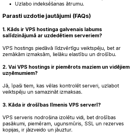
Uzlabo indeksēšanas ātrumu.
Parasti uzdotie jautājumi (FAQs)
1. Kāds ir VPS hostinga galvenais labums
salīdzinājumā ar uzdedētiem serveriem?
VPS hostings piedāvā līdzvērtīgu veiktspēju, bet ar
zemākām izmaksām, lielāku elastību un drošību.
2. Vai VPS hostings ir piemērots maziem un vidējiem
uzņēmumiem?
Jā, īpaši tiem, kas vēlas kontrolēt serveri, uzlabot
veiktspēju un samazināt izmaksas.
3. Kāda ir drošības līmenis VPS serverī?
VPS serveris nodrošina izolētu vidi, bet drošības
pasākumi, piemēram, ugunsmūris, SSL un rezerves
kopijas, ir jāizveido un jāuztur.