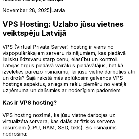
November 28, 2025
|
Latvia
VPS Hosting: Uzlabo jūsu vietnes
veiktspēju Latvijā
VPS (Virtual Private Server) hosting ir viens no
vispopulārākajiem serveru risinājumiem, kas piedāvā
lielisku līdzsvaru starp cenu, elastību un kontroli.
Latvijas tirgus piedāvā vairākus piedāvātājus, bet kā
izvēlēties pareizo risinājumu, lai jūsu vietne darboties ātri
un droši? Šajā rakstā mēs aplūkosim galvenos VPS
hostinga aspektus, sniegsim reālu piemēru no vietējā
uzņēmuma un dalīsimies ar noderīgiem padomiem.
Kas ir VPS hosting?
VPS hosting nozīmē, ka jūsu vietne darbojas uz
virtualizēta servera, kas dalās ar fizisko servera
resursiem (CPU, RAM, SSD, tīkls). Šis risinājums
nodrošina: