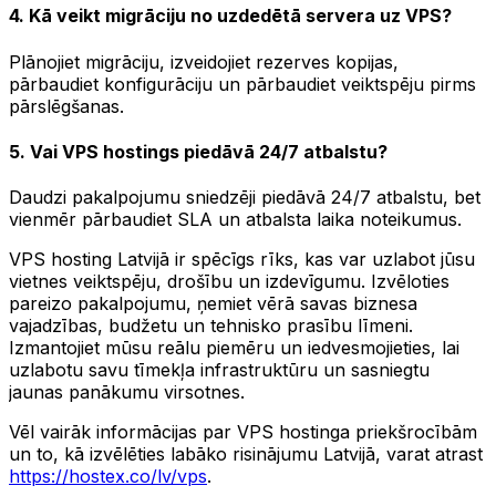
4. Kā veikt migrāciju no uzdedētā servera uz VPS?
Plānojiet migrāciju, izveidojiet rezerves kopijas,
pārbaudiet konfigurāciju un pārbaudiet veiktspēju pirms
pārslēgšanas.
5. Vai VPS hostings piedāvā 24/7 atbalstu?
Daudzi pakalpojumu sniedzēji piedāvā 24/7 atbalstu, bet
vienmēr pārbaudiet SLA un atbalsta laika noteikumus.
VPS hosting Latvijā ir spēcīgs rīks, kas var uzlabot jūsu
vietnes veiktspēju, drošību un izdevīgumu. Izvēloties
pareizo pakalpojumu, ņemiet vērā savas biznesa
vajadzības, budžetu un tehnisko prasību līmeni.
Izmantojiet mūsu reālu piemēru un iedvesmojieties, lai
uzlabotu savu tīmekļa infrastruktūru un sasniegtu
jaunas panākumu virsotnes.
Vēl vairāk informācijas par VPS hostinga priekšrocībām
un to, kā izvēlēties labāko risinājumu Latvijā, varat atrast
https://hostex.co/lv/vps
.