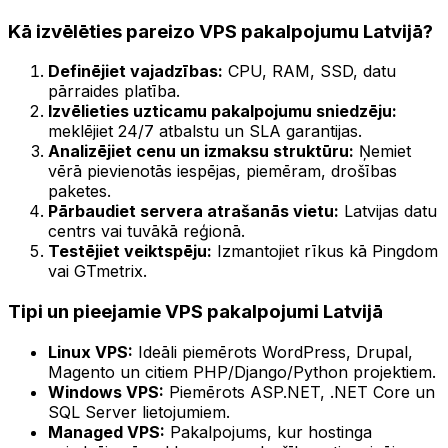
Kā izvēlēties pareizo VPS pakalpojumu Latvijā?
Definējiet vajadzības:
CPU, RAM, SSD, datu
pārraides platība.
Izvēlieties uzticamu pakalpojumu sniedzēju:
meklējiet 24/7 atbalstu un SLA garantijas.
Analizējiet cenu un izmaksu struktūru:
Ņemiet
vērā pievienotās iespējas, piemēram, drošības
paketes.
Pārbaudiet servera atrašanās vietu:
Latvijas datu
centrs vai tuvākā reģionā.
Testējiet veiktspēju:
Izmantojiet rīkus kā Pingdom
vai GTmetrix.
Tipi un pieejamie VPS pakalpojumi Latvijā
Linux VPS:
Ideāli piemērots WordPress, Drupal,
Magento un citiem PHP/Django/Python projektiem.
Windows VPS:
Piemērots ASP.NET, .NET Core un
SQL Server lietojumiem.
Managed VPS:
Pakalpojums, kur hostinga