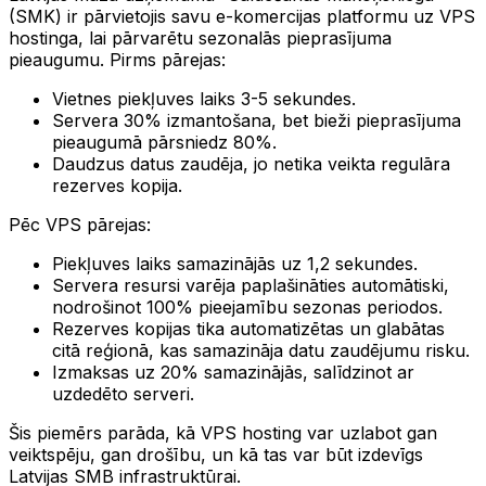
(SMK) ir pārvietojis savu e-komercijas platformu uz VPS
hostinga, lai pārvarētu sezonalās pieprasījuma
pieaugumu. Pirms pārejas:
Vietnes piekļuves laiks 3-5 sekundes.
Servera 30% izmantošana, bet bieži pieprasījuma
pieaugumā pārsniedz 80%.
Daudzus datus zaudēja, jo netika veikta regulāra
rezerves kopija.
Pēc VPS pārejas:
Piekļuves laiks samazinājās uz 1,2 sekundes.
Servera resursi varēja paplašināties automātiski,
nodrošinot 100% pieejamību sezonas periodos.
Rezerves kopijas tika automatizētas un glabātas
citā reģionā, kas samazināja datu zaudējumu risku.
Izmaksas uz 20% samazinājās, salīdzinot ar
uzdedēto serveri.
Šis piemērs parāda, kā VPS hosting var uzlabot gan
veiktspēju, gan drošību, un kā tas var būt izdevīgs
Latvijas SMB infrastruktūrai.