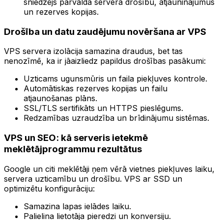
sniedzējs pārvalda servera drošību, atjauninājumus
un rezerves kopijas.
Drošība un datu zaudējumu novēršana ar VPS
VPS servera izolācija samazina draudus, bet tas
nenozīmē, ka ir jāaizliedz papildus drošības pasākumi:
Uzticams ugunsmūris un faila piekļuves kontrole.
Automātiskas rezerves kopijas un failu
atjaunošanas plāns.
SSL/TLS sertifikāts un HTTPS pieslēgums.
Redzamības uzraudzība un brīdinājumu sistēmas.
VPS un SEO: kā serveris ietekmē
meklētājprogrammu rezultātus
Google un citi meklētāji ņem vērā vietnes piekļuves laiku,
servera uzticamību un drošību. VPS ar SSD un
optimizētu konfigurāciju:
Samazina lapas ielādes laiku.
Palielina lietotāja pieredzi un konversiju.