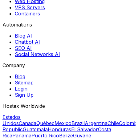
Web Hosting
VPS Servers
Containers
Automations
Blog AI
Chatbot AI
SEO AI
Social Networks AI
Company
Blog
Sitemap
Login
Sign Up
Hostex Worldwide
Estados
Unidos
Canada
Québec
Mexico
Brazil
Argentina
Chile
Colomb
Republic
Guatemala
Honduras
El Salvador
Costa
Rica
Panama
Puerto Rico
Belize
Guyane