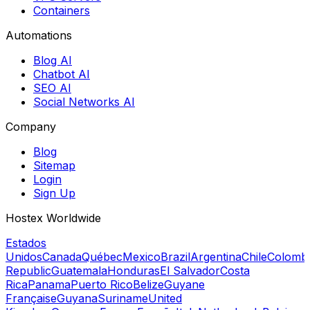
Containers
Automations
Blog AI
Chatbot AI
SEO AI
Social Networks AI
Company
Blog
Sitemap
Login
Sign Up
Hostex Worldwide
Estados
Unidos
Canada
Québec
Mexico
Brazil
Argentina
Chile
Colomb
Republic
Guatemala
Honduras
El Salvador
Costa
Rica
Panama
Puerto Rico
Belize
Guyane
Française
Guyana
Suriname
United