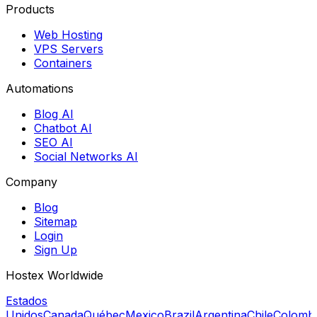
Products
Web Hosting
VPS Servers
Containers
Automations
Blog AI
Chatbot AI
SEO AI
Social Networks AI
Company
Blog
Sitemap
Login
Sign Up
Hostex Worldwide
Estados
Unidos
Canada
Québec
Mexico
Brazil
Argentina
Chile
Colomb