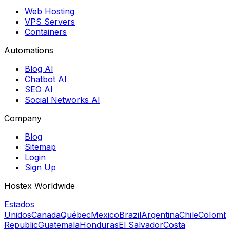
Web Hosting
VPS Servers
Containers
Automations
Blog AI
Chatbot AI
SEO AI
Social Networks AI
Company
Blog
Sitemap
Login
Sign Up
Hostex Worldwide
Estados
Unidos
Canada
Québec
Mexico
Brazil
Argentina
Chile
Colomb
Republic
Guatemala
Honduras
El Salvador
Costa