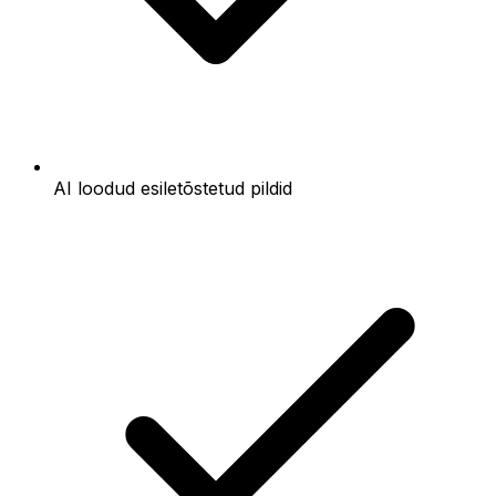
AI loodud esiletõstetud pildid