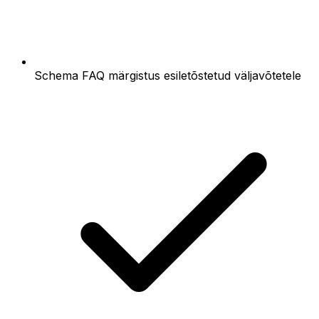
Schema FAQ märgistus esiletõstetud väljavõtetele