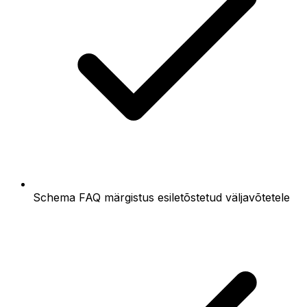
Schema FAQ märgistus esiletõstetud väljavõtetele