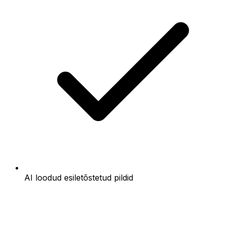
AI loodud esiletõstetud pildid