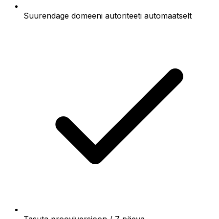
Suurendage domeeni autoriteeti automaatselt
Tasuta prooviversioon / 7 päeva