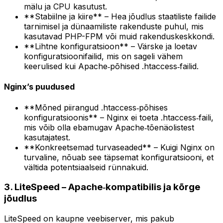
mälu ja CPU kasutust.
**Stabiilne ja kiire** – Hea jõudlus staatiliste failide
tarnimisel ja dünaamiliste rakenduste puhul, mis
kasutavad PHP-FPM või muid rakenduskeskkondi.
**Lihtne konfiguratsioon** – Värske ja loetav
konfiguratsioonifailid, mis on sageli vähem
keerulised kui Apache‑põhised .htaccess‑failid.
Nginx’s puudused
**Mõned piirangud .htaccess‑põhises
konfiguratsioonis** – Nginx ei toeta .htaccess‑faili,
mis võib olla ebamugav Apache‑tõenäolistest
kasutajatest.
**Konkreetsemad turvaseaded** – Kuigi Nginx on
turvaline, nõuab see täpsemat konfiguratsiooni, et
vältida potentsiaalseid rünnakuid.
3. LiteSpeed – Apache‑kompatibilis ja kõrge
jõudlus
LiteSpeed on kaupne veebiserver, mis pakub