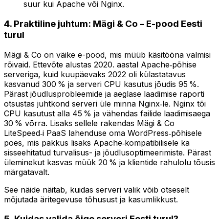
suur kui Apache või Nginx.
4. Praktiline juhtum: Mägi & Co – E-pood Eesti
turul
Mägi & Co on väike e-pood, mis müüb käsitööna valmisi
rõivaid. Ettevõte alustas 2020. aastal Apache‑põhise
serveriga, kuid kuupäevaks 2022 oli külastatavus
kasvanud 300 % ja serveri CPU kasutus jõudis 95 %.
Pärast jõudlusprobleemide ja aeglase laadimise raporti
otsustas juhtkond serveri üle minna Nginx‑le. Nginx tõi
CPU kasutust alla 45 % ja vähendas failide laadimisaega
30 % võrra. Lisaks sellele rakendas Mägi & Co
LiteSpeed‑i PaaS lahenduse oma WordPress‑põhisele
poes, mis pakkus lisaks Apache‑kompatibilisele ka
sisseehitatud turvalisus- ja jõudlusoptimeerimiste. Pärast
üleminekut kasvas müük 20 % ja klientide rahulolu tõusis
märgatavalt.
See näide näitab, kuidas serveri valik võib otseselt
mõjutada äritegevuse tõhusust ja kasumlikkust.
5. Kuidas valida õige serveri Eesti turul?