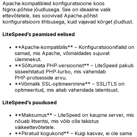
Apache‑kompatibleid konfiguratsioone koos
Nginx‑põhise jõudlusega. See on ideaalne valik
ettevõtetele, kes soovivad Apache‑põhist
konfiguratsiooni lihtsusega, kuid vajavad kõrget jõudlust.
LiteSpeed’s peamised eelised
**Apache‑kompatibilis** – Konfiguratsioonifailid on
samad, mis Apache, võimaldades sujuvat
üleminekut.
**Sõltumata PHP‑versioonist** – LiteSpeed pakub
sisseehitatud PHP‑turbo, mis vähendab
PHP‑protsesside arvu.
**Võimalik SSL‑optimeerimine** – SSL/TLS on
optimeeritud, mis aitab vähendada latentsust.
LiteSpeed’s puudused
**Maksumus** – LiteSpeed on kaupne server, mis
nõuab litsentsi, mis võib olla takistus
väikeettevõtetele.
**Piiratud kogukond** – Kuigi kasvav, ei ole sama