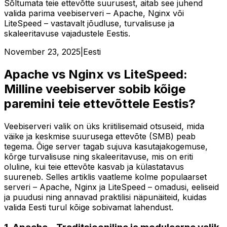
Sõltumata teie ettevõtte suurusest, aitab see juhend
valida parima veebiserveri – Apache, Nginx või
LiteSpeed – vastavalt jõudluse, turvalisuse ja
skaleeritavuse vajadustele Eestis.
November 23, 2025
|
Eesti
Apache vs Nginx vs LiteSpeed:
Milline veebiserver sobib kõige
paremini teie ettevõttele Eestis?
Veebiserveri valik on üks kriitilisemaid otsuseid, mida
väike ja keskmise suurusega ettevõte (SMB) peab
tegema. Õige server tagab sujuva kasutajakogemuse,
kõrge turvalisuse ning skaleeritavuse, mis on eriti
oluline, kui teie ettevõte kasvab ja külastatavus
suureneb. Selles artiklis vaatleme kolme populaarset
serveri – Apache, Nginx ja LiteSpeed – omadusi, eeliseid
ja puudusi ning annavad praktilisi näpunäiteid, kuidas
valida Eesti turul kõige sobivamat lahendust.