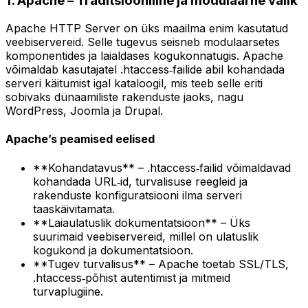
1. Apache – Traditsiooniline ja modulaarne valik
Apache HTTP Server on üks maailma enim kasutatud
veebiservereid. Selle tugevus seisneb modulaarsetes
komponentides ja laialdases kogukonnatugis. Apache
võimaldab kasutajatel .htaccess‑failide abil kohandada
serveri käitumist igal kataloogil, mis teeb selle eriti
sobivaks dünaamiliste rakenduste jaoks, nagu
WordPress, Joomla ja Drupal.
Apache’s peamised eelised
**Kohandatavus** – .htaccess‑failid võimaldavad
kohandada URL‑id, turvalisuse reegleid ja
rakenduste konfiguratsiooni ilma serveri
taaskäivitamata.
**Laiaulatuslik dokumentatsioon** – Üks
suurimaid veebiservereid, millel on ulatuslik
kogukond ja dokumentatsioon.
**Tugev turvalisus** – Apache toetab SSL/TLS,
.htaccess‑põhist autentimist ja mitmeid
turvaplugiine.