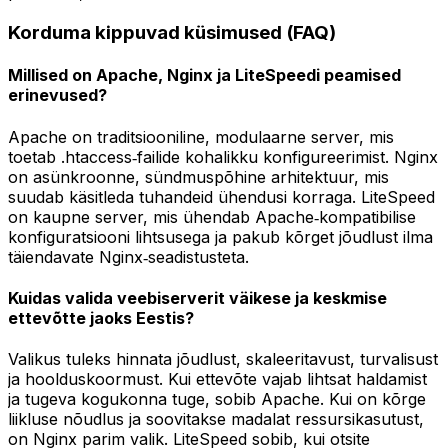
Korduma kippuvad küsimused (FAQ)
Millised on Apache, Nginx ja LiteSpeedi peamised
erinevused?
Apache on traditsiooniline, modulaarne server, mis
toetab .htaccess‑failide kohalikku konfigureerimist. Nginx
on asünkroonne, sündmuspõhine arhitektuur, mis
suudab käsitleda tuhandeid ühendusi korraga. LiteSpeed
on kaupne server, mis ühendab Apache‑kompatibilise
konfiguratsiooni lihtsusega ja pakub kõrget jõudlust ilma
täiendavate Nginx‑seadistusteta.
Kuidas valida veebiserverit väikese ja keskmise
ettevõtte jaoks Eestis?
Valikus tuleks hinnata jõudlust, skaleeritavust, turvalisust
ja hoolduskoormust. Kui ettevõte vajab lihtsat haldamist
ja tugeva kogukonna tuge, sobib Apache. Kui on kõrge
liikluse nõudlus ja soovitakse madalat ressursikasutust,
on Nginx parim valik. LiteSpeed sobib, kui otsite