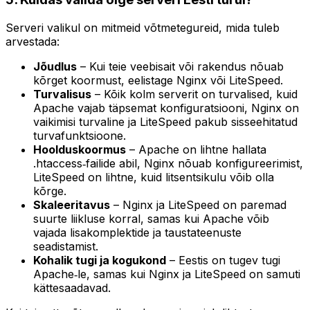
Serveri valikul on mitmeid võtmetegureid, mida tuleb
arvestada:
Jõudlus
– Kui teie veebisait või rakendus nõuab
kõrget koormust, eelistage Nginx või LiteSpeed.
Turvalisus
– Kõik kolm serverit on turvalised, kuid
Apache vajab täpsemat konfiguratsiooni, Nginx on
vaikimisi turvaline ja LiteSpeed pakub sisseehitatud
turvafunktsioone.
Hoolduskoormus
– Apache on lihtne hallata
.htaccess‑failide abil, Nginx nõuab konfigureerimist,
LiteSpeed on lihtne, kuid litsentsikulu võib olla
kõrge.
Skaleeritavus
– Nginx ja LiteSpeed on paremad
suurte liikluse korral, samas kui Apache võib
vajada lisakomplektide ja taustateenuste
seadistamist.
Kohalik tugi ja kogukond
– Eestis on tugev tugi
Apache‑le, samas kui Nginx ja LiteSpeed on samuti
kättesaadavad.