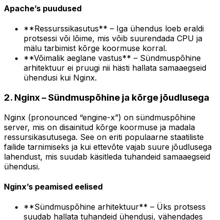
Apache’s puudused
**Ressurssikasutus** – Iga ühendus loeb eraldi
protsessi või lõime, mis võib suurendada CPU ja
mälu tarbimist kõrge koormuse korral.
**Võimalik aeglane vastus** – Sündmuspõhine
arhitektuur ei pruugi nii hästi hallata samaaegseid
ühendusi kui Nginx.
2. Nginx – Sündmuspõhine ja kõrge jõudlusega
Nginx (pronounced “engine-x”) on sündmuspõhine
server, mis on disainitud kõrge koormuse ja madala
ressursikasutusega. See on eriti populaarne staatiliste
failide tarnimiseks ja kui ettevõte vajab suure jõudlusega
lahendust, mis suudab käsitleda tuhandeid samaaegseid
ühendusi.
Nginx’s peamised eelised
**Sündmuspõhine arhitektuur** – Üks protsess
suudab hallata tuhandeid ühendusi, vähendades