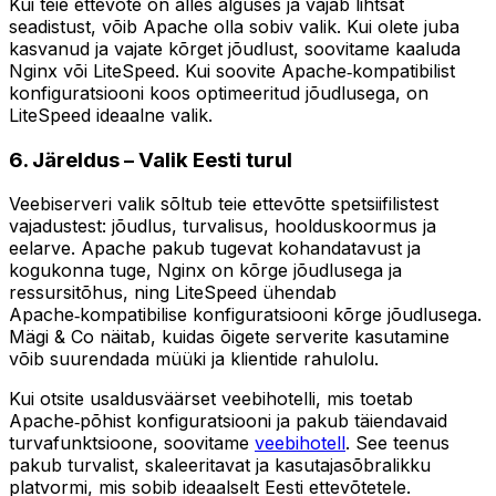
Kui teie ettevõte on alles alguses ja vajab lihtsat
seadistust, võib Apache olla sobiv valik. Kui olete juba
kasvanud ja vajate kõrget jõudlust, soovitame kaaluda
Nginx või LiteSpeed. Kui soovite Apache‑kompatibilist
konfiguratsiooni koos optimeeritud jõudlusega, on
LiteSpeed ideaalne valik.
6. Järeldus – Valik Eesti turul
Veebiserveri valik sõltub teie ettevõtte spetsiifilistest
vajadustest: jõudlus, turvalisus, hoolduskoormus ja
eelarve. Apache pakub tugevat kohandatavust ja
kogukonna tuge, Nginx on kõrge jõudlusega ja
ressursitõhus, ning LiteSpeed ühendab
Apache‑kompatibilise konfiguratsiooni kõrge jõudlusega.
Mägi & Co näitab, kuidas õigete serverite kasutamine
võib suurendada müüki ja klientide rahulolu.
Kui otsite usaldusväärset veebihotelli, mis toetab
Apache‑põhist konfiguratsiooni ja pakub täiendavaid
turvafunktsioone, soovitame
veebihotell
. See teenus
pakub turvalist, skaleeritavat ja kasutajasõbralikku
platvormi, mis sobib ideaalselt Eesti ettevõtetele.