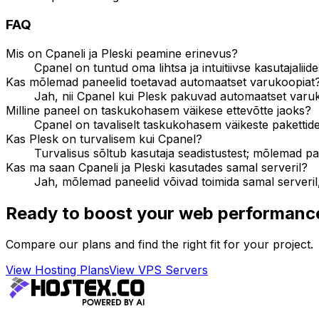
FAQ
Mis on Cpaneli ja Pleski peamine erinevus?
Cpanel on tuntud oma lihtsa ja intuitiivse kasutajali
Kas mõlemad paneelid toetavad automaatset varukoopiat
Jah, nii Cpanel kui Plesk pakuvad automaatset varuk
Milline paneel on taskukohasem väikese ettevõtte jaoks?
Cpanel on tavaliselt taskukohasem väikeste pakettide
Kas Plesk on turvalisem kui Cpanel?
Turvalisus sõltub kasutaja seadistustest; mõlemad pa
Kas ma saan Cpaneli ja Pleski kasutades samal serveril?
Jah, mõlemad paneelid võivad toimida samal serveril, 
Ready to boost your web performanc
Compare our plans and find the right fit for your project.
View Hosting Plans
View VPS Servers