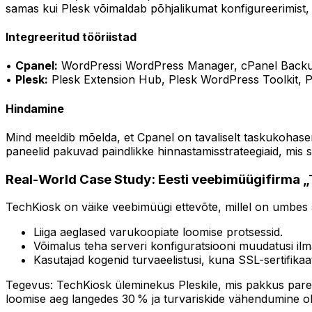
samas kui Plesk võimaldab põhjalikumat konfigureerimist, nä
Integreeritud tööriistad
•
Cpanel:
WordPressi WordPress Manager, cPanel Backup 
•
Plesk:
Plesk Extension Hub, Plesk WordPress Toolkit, 
Hindamine
Mind meeldib mõelda, et Cpanel on tavaliselt taskukohas
paneelid pakuvad paindlikke hinnastamisstrateegiaid, mis s
Real-World Case Study: Eesti veebimüügifirma 
TechKiosk on väike veebimüügi ettevõte, millel on umbes 50
Liiga aeglased varukoopiate loomise protsessid.
Võimalus teha serveri konfiguratsiooni muudatusi ilma t
Kasutajad kogenid turvaeelistusi, kuna SSL-sertifikaa
Tegevus: TechKiosk üleminekus Pleskile, mis pakkus parema
loomise aeg langedes 30 % ja turvariskide vähendumine ol