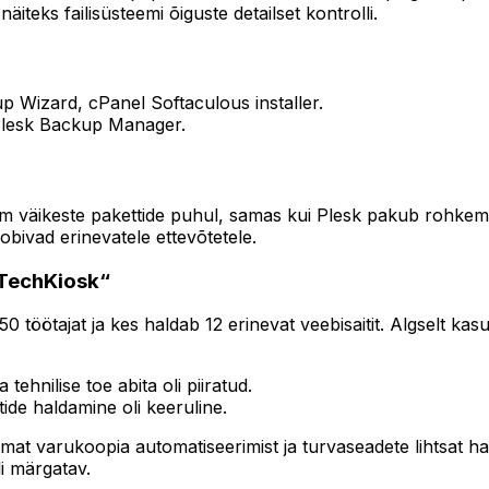
iteks failisüsteemi õiguste detailset kontrolli.
Wizard, cPanel Softaculous installer.
Plesk Backup Manager.
em väikeste pakettide puhul, samas kui Plesk pakub rohkem
obivad erinevatele ettevõtetele.
„TechKiosk“
 töötajat ja kes haldab 12 erinevat veebisaitit. Algselt ka
ehnilise toe abita oli piiratud.
tide haldamine oli keeruline.
t varukoopia automatiseerimist ja turvaseadete lihtsat hald
i märgatav.