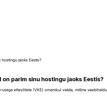
 hostingu jaoks Eestis?
l on parim sinu hostingu jaoks Eestis?
uurusega ettevõtete (VKE) omanikul valida, milline veebihal