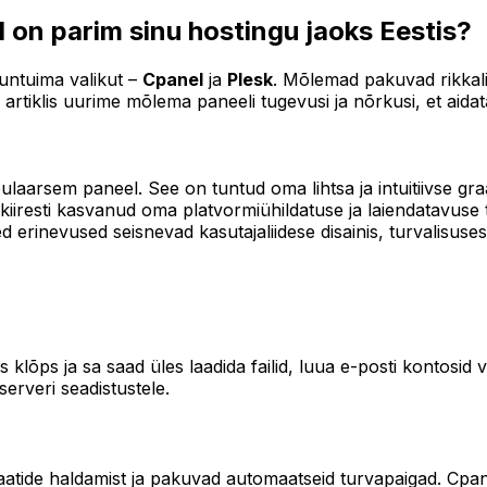
l on parim sinu hostingu jaoks Eestis?
tuntuima valikut –
Cpanel
ja
Plesk
. Mõlemad pakuvad rikkali
artiklis uurime mõlema paneeli tugevusi ja nõrkusi, et aidat
laarsem paneel. See on tuntud oma lihtsa ja intuitiivse graaf
kiiresti kasvanud oma platvormiühildatuse ja laiendatavuse t
inevused seisnevad kasutajaliidese disainis, turvalisuses j
õps ja sa saad üles laadida failid, luua e-posti kontosid või
serveri seadistustele.
aatide haldamist ja pakuvad automaatseid turvapaigad. Cpan