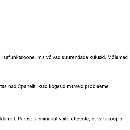
 lisafunktsioone, mis võivad suurendada kulusid. Mõlemad
sutas nad Cpanelit, kuid kogesid mitmeid probleeme:
amist. Pärast üleminekut väitis ettevõte, et varukoopia