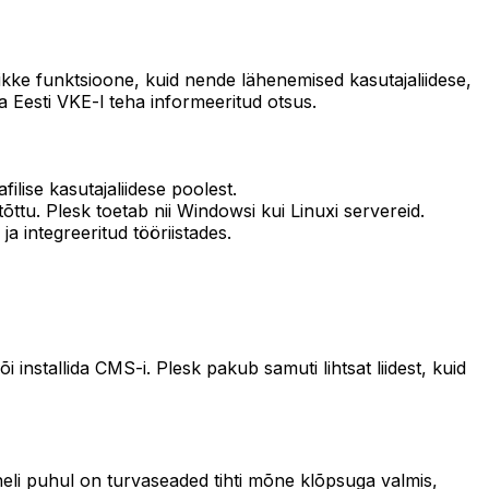
kke funktsioone, kuid nende lähenemised kasutajaliidese,
a Eesti VKE-l teha informeeritud otsus.
ilise kasutajaliidese poolest.
õttu. Plesk toetab nii Windowsi kui Linuxi servereid.
a integreeritud tööriistades.
 installida CMS-i. Plesk pakub samuti lihtsat liidest, kuid
eli puhul on turvaseaded tihti mõne klõpsuga valmis,