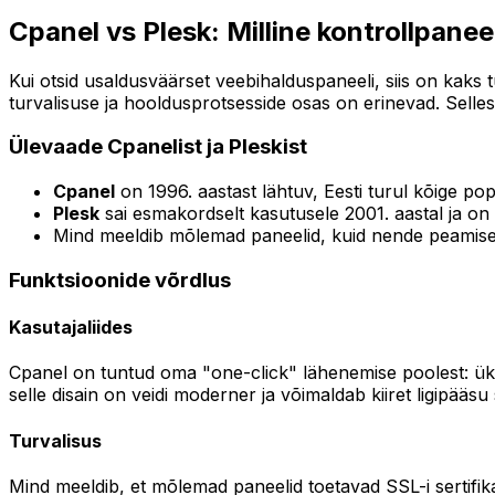
Cpanel vs Plesk: Milline kontrollpanee
Kui otsid usaldusväärset veebihalduspaneeli, siis on kaks 
turvalisuse ja hooldusprotsesside osas on erinevad. Selles 
Ülevaade Cpanelist ja Pleskist
Cpanel
on 1996. aastast lähtuv, Eesti turul kõige popu
Plesk
sai esmakordselt kasutusele 2001. aastal ja on 
Mind meeldib mõlemad paneelid, kuid nende peamised er
Funktsioonide võrdlus
Kasutajaliides
Cpanel on tuntud oma "one-click" lähenemise poolest: üks kl
selle disain on veidi moderner ja võimaldab kiiret ligipääsu 
Turvalisus
Mind meeldib, et mõlemad paneelid toetavad SSL-i sertifik