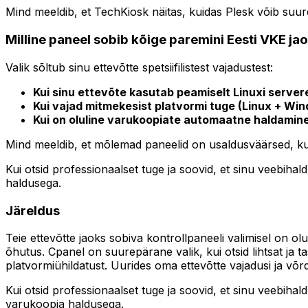
Mind meeldib, et TechKiosk näitas, kuidas Plesk võib suu
Milline paneel sobib kõige paremini Eesti VKE ja
Valik sõltub sinu ettevõtte spetsiifilistest vajadustest:
Kui sinu ettevõte kasutab peamiselt Linuxi servereid
Kui vajad mitmekesist platvormi tuge (Linux + Wi
Kui on oluline varukoopiate automaatne haldamine 
Mind meeldib, et mõlemad paneelid on usaldusväärsed, kuid
Kui otsid professionaalset tuge ja soovid, et sinu veebihal
haldusega.
Järeldus
Teie ettevõtte jaoks sobiva kontrollpaneeli valimisel on ol
õhutus. Cpanel on suurepärane valik, kui otsid lihtsat ja 
platvormiühildatust. Uurides oma ettevõtte vajadusi ja võr
Kui otsid professionaalset tuge ja soovid, et sinu veebihal
varukoopia haldusega.