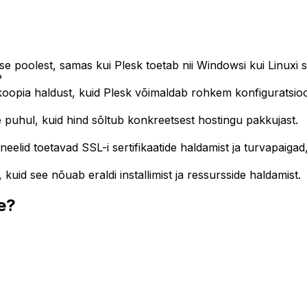
idese poolest, samas kui Plesk toetab nii Windowsi kui Linu
?
oopia haldust, kuid Plesk võimaldab rohkem konfiguratsioon
 puhul, kuid hind sõltub konkreetsest hostingu pakkujast.
neelid toetavad SSL-i sertifikaatide haldamist ja turvapaig
kuid see nõuab eraldi installimist ja ressursside haldamist.
e?