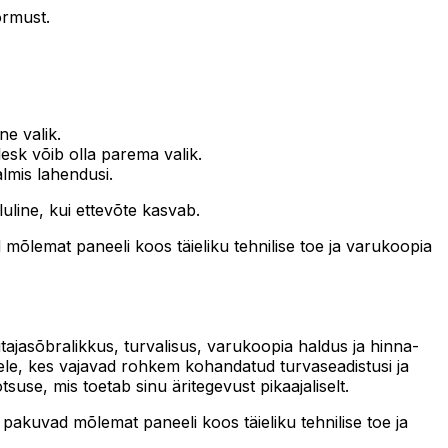
ormust.
e valik.
esk võib olla parema valik.
lmis lahendusi.
uline, kui ettevõte kasvab.
mõlemat paneeli koos täieliku tehnilise toe ja varukoopia
utajasõbralikkus, turvalisus, varukoopia haldus ja hinna-
tele, kes vajavad rohkem kohandatud turvaseadistusi ja
use, mis toetab sinu äritegevust pikaajaliselt.
pakuvad mõlemat paneeli koos täieliku tehnilise toe ja