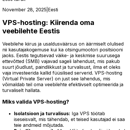
November 28, 2025
|
Eesti
VPS-hosting: Kiirenda oma
veebilehte Eestis
Veebilehe kiirus ja usaldusväärsus on äärmiselt olulised
nii kasutajakogemuse kui ka otsingumootori positsiooni
jaoks. Eestis tegutsevad väike- ja keskmise suurusega
ettevõtted (SMB) vajavad sageli lahendust, mis pakub
suurt jõudlust, paindlikkust ja turvalisust, ilma et oleks
vaja investeerida kallid füüsilised serverid. VPS-hosting
(Virtual Private Server) on just see lahendus, mis
võimaldab teil oma veebilehte efektiivselt optimeerida ja
turvaliselt hallata.
Miks valida VPS-hosting?
Isolatsioon ja turvalisus:
Iga VPS töötab
iseseisvalt, mis tähendab, et teised kasutajad ei saa
teie andmeid mõjutada.