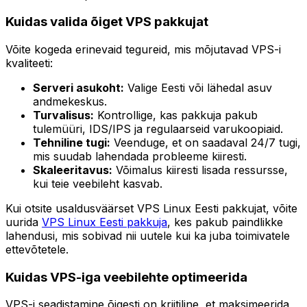
Kuidas valida õiget VPS pakkujat
Võite kogeda erinevaid tegureid, mis mõjutavad VPS-i
kvaliteeti:
Serveri asukoht:
Valige Eesti või lähedal asuv
andmekeskus.
Turvalisus:
Kontrollige, kas pakkuja pakub
tulemüüri, IDS/IPS ja regulaarseid varukoopiaid.
Tehniline tugi:
Veenduge, et on saadaval 24/7 tugi,
mis suudab lahendada probleeme kiiresti.
Skaleeritavus:
Võimalus kiiresti lisada ressursse,
kui teie veebileht kasvab.
Kui otsite usaldusväärset VPS Linux Eesti pakkujat, võite
uurida
VPS Linux Eesti pakkuja
, kes pakub paindlikke
lahendusi, mis sobivad nii uutele kui ka juba toimivatele
ettevõtetele.
Kuidas VPS-iga veebilehte optimeerida
VPS-i seadistamine õigesti on kriitiline, et maksimeerida