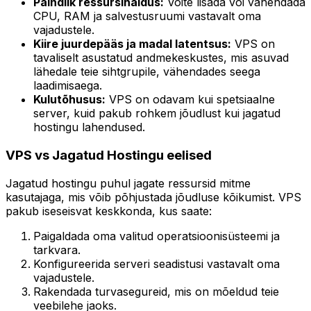
Paindlik ressursihaldus:
Võite lisada või vähendada
CPU, RAM ja salvestusruumi vastavalt oma
vajadustele.
Kiire juurdepääs ja madal latentsus:
VPS on
tavaliselt asustatud andmekeskustes, mis asuvad
lähedale teie sihtgrupile, vähendades seega
laadimisaega.
Kulutõhusus:
VPS on odavam kui spetsiaalne
server, kuid pakub rohkem jõudlust kui jagatud
hostingu lahendused.
VPS vs Jagatud Hostingu eelised
Jagatud hostingu puhul jagate ressursid mitme
kasutajaga, mis võib põhjustada jõudluse kõikumist. VPS
pakub iseseisvat keskkonda, kus saate:
Paigaldada oma valitud operatsioonisüsteemi ja
tarkvara.
Konfigureerida serveri seadistusi vastavalt oma
vajadustele.
Rakendada turvasegureid, mis on mõeldud teie
veebilehe jaoks.