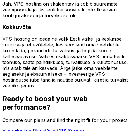
Jah, VPS-hosting on skaleeritav ja sobib suuremate
veebipoodide jaoks, eriti kui soovite kontrolli serveri
konfiguratsiooni ja turvalisuse üle.
Kokkuvõte
VPS-hosting on ideaalne valik Eesti väike- ja keskmise
suurusega ettevõtetele, kes soovivad oma veebilehte
kiirendada, parandada turvalisust ja tagada kõrge
kättesaadavuse. Valides usaldusväärse VPS Linux Eesti
teenuse, saate paindlikkuse, turvalisuse ja kulutõhususe,
mis aitab teie äri kasvada. Ärge jätke oma veebilehte
aeglaseks ja ebaturvaliseks – investeerige VPS-
hostingusse juba täna ja nautige sujuvat, kiiret ja turvalist
veebikogemust.
Ready to boost your web
performance?
Compare our plans and find the right fit for your project.
View Hosting Plans
View VPS Servers