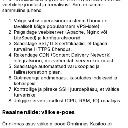
veebilehe jõudlust ja turvalisust. Siin on samm-
sammuline juhend:
Valige sobiv operatsioonisüsteem (Linux on
tavaliselt kõige populaarsem VPS-idele).
Paigaldage veebiserver (Apache, Nginx või
LiteSpeed) ja konfiguratsioonid.
Seadistage SSL/TLS sertifikaadid, et tagada
turvaline HTTPS ühendus.
Rakendage CDN (Content Delivery Network)
integratsioon, mis vähendab serveri koormust.
Seadistage automaatsed varukoopiad ja
failirestoraation plaan.
Optimeerige andmebaasi, kasutades indekseid ja
kehaspeid.
Kontrollige ja piirake SSH juurdepääsu, et vältida
turvariske.
Jälgige serveri jõudlust (CPU, RAM, IO) reaalajas.
Reaalne näide: väike e-poes
Õnnlinnas asuv väike e-pood
Õnnlinnas Käsitöö
oli