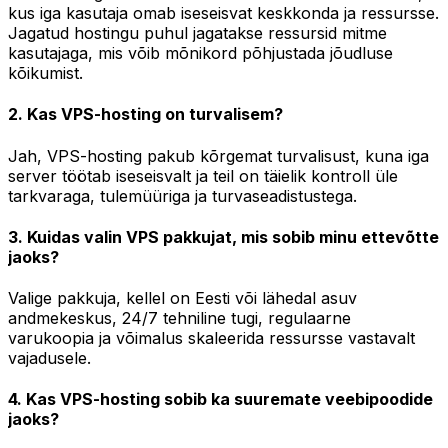
kus iga kasutaja omab iseseisvat keskkonda ja ressursse.
Jagatud hostingu puhul jagatakse ressursid mitme
kasutajaga, mis võib mõnikord põhjustada jõudluse
kõikumist.
2. Kas VPS-hosting on turvalisem?
Jah, VPS-hosting pakub kõrgemat turvalisust, kuna iga
server töötab iseseisvalt ja teil on täielik kontroll üle
tarkvaraga, tulemüüriga ja turvaseadistustega.
3. Kuidas valin VPS pakkujat, mis sobib minu ettevõtte
jaoks?
Valige pakkuja, kellel on Eesti või lähedal asuv
andmekeskus, 24/7 tehniline tugi, regulaarne
varukoopia ja võimalus skaleerida ressursse vastavalt
vajadusele.
4. Kas VPS-hosting sobib ka suuremate veebipoodide
jaoks?