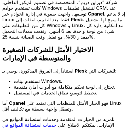
شركة "ديزاين دريم"، المتخصصة في تصميم الديكور الداخلي،
كانت تستخدم خوادم Windows لتشغيل تطبيقات CRM. عند
، إذ لا يدعم
Cpanel
توسعها، واجهت صعوبة في إدارة الخوادم عبر
، ما سمح لها بتشغيل
Plesk
Linux فقط. بعد التقييم، انتقلت إلى
كل من التطبيقات على Windows و Linux، مع إمكانية إدارة كل
شيء من لوحة واحدة. بعد 6 أشهر، ارتفعت معدلات التحميل
بمقدار 30%، مع تقليل وقت الصيانة بنسبة 25%.
الاختيار الأمثل للشركات الصغيرة
والمتوسطة في الإمارات
للشركات التي:
Plesk
استناداً إلى الفروق المذكورة، نوصي بـ
تستخدم بيئات Windows.
تحتاج إلى لوحة تحكم متكاملة مع أدوات أمان متقدمة.
تخطط لتوسيع نطاق الخدمات في المستقبل.
فهو الخيار الأمثل للمنظمات التي تعتمد على Linux
Cpanel
أما
وتفضّل واجهة بسيطة مع تكاليف أقل.
للمزيد من الخيارات المتقدمة وخدمات استضافة المواقع في
الإمارات، يمكنكم الاطلاع على
خدمات استضافة المواقع في