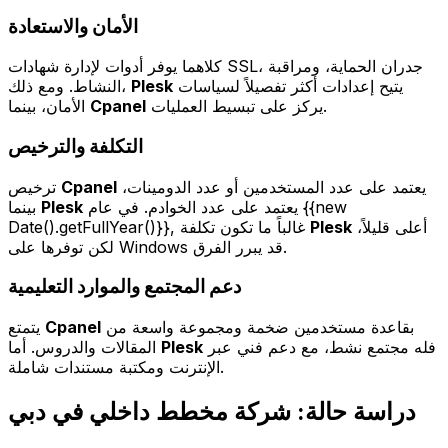
الأمان والاستعادة
كلاهما يوفر أدوات لإدارة شهادات SSL، جدران الحماية، ومراقبة
يتيح إعدادات أكثر تفصيلاً لسياسات
Plesk
النشاط. ومع ذلك،
يركز على تبسيط العمليات.
Cpanel
الأمان، بينما
التكلفة والترخيص
يعتمد على عدد المستخدمين أو عدد الدومينات،
Cpanel
ترخيص
يعتمد على عدد الخوادم. في عام {{new
Plesk
بينما
أعلى قليلاً،
Plesk
Date().getFullYear()}}, غالباً ما تكون تكلفة
لكن توفرها على Windows قد يبرر الفرق.
دعم المجتمع والموارد التعليمية
بقاعدة مستخدمين ضخمة ومجموعة واسعة من
Cpanel
يتمتع
فله مجتمع نشط، مع دعم فني عبر
Plesk
المقالات والدروس. أما
الإنترنت ومكتبة مستندات شاملة.
دراسة حالة: شركة مخطط داخلي في دبي