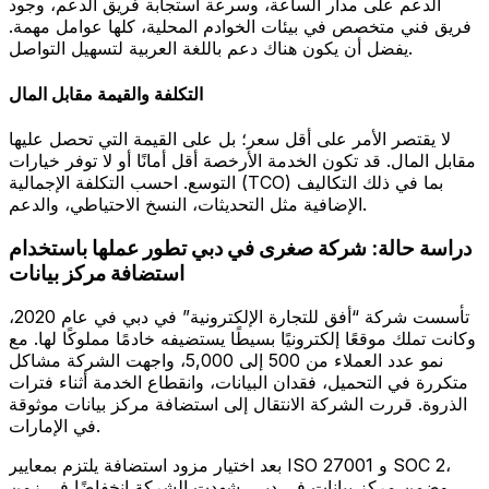
الدعم على مدار الساعة، وسرعة استجابة فريق الدعم، وجود
فريق فني متخصص في بيئات الخوادم المحلية، كلها عوامل مهمة.
يفضل أن يكون هناك دعم باللغة العربية لتسهيل التواصل.
التكلفة والقيمة مقابل المال
لا يقتصر الأمر على أقل سعر؛ بل على القيمة التي تحصل عليها
مقابل المال. قد تكون الخدمة الأرخصة أقل أمانًا أو لا توفر خيارات
التوسع. احسب التكلفة الإجمالية (TCO) بما في ذلك التكاليف
الإضافية مثل التحديثات، النسخ الاحتياطي، والدعم.
دراسة حالة: شركة صغرى في دبي تطور عملها باستخدام
استضافة مركز بيانات
تأسست شركة “أفق للتجارة الإلكترونية” في دبي في عام 2020،
وكانت تملك موقعًا إلكترونيًا بسيطًا يستضيفه خادمًا مملوكًا لها. مع
نمو عدد العملاء من 500 إلى 5,000، واجهت الشركة مشاكل
متكررة في التحميل، فقدان البيانات، وانقطاع الخدمة أثناء فترات
الذروة. قررت الشركة الانتقال إلى استضافة مركز بيانات موثوقة
في الإمارات.
بعد اختيار مزود استضافة يلتزم بمعايير ISO 27001 و SOC 2،
وضمن مركز بيانات في دبي، شهدت الشركة انخفاضًا في زمن