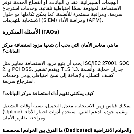
الهجمات السيبرانية، فقدان البيانات، أو انقطاع الخدمة. توفر
الاستضافة الموثوقة نسخًا احتياطية تلقائية، وخدمات استرجاع
سريعة، ومراقبة مستمرة للأنظمة. كما يمكن تكاملها مع حلول
الاستجابة للتهديدات (SIEM) ومراقبة الأداء (APM).
الأسئلة المتكررة (FAQs)
ما هي معايير الأمان التي يجب أن يتبعها مزود استضافة مركز
البيانات؟
يجب أن يتبع مزود الاستضافة معايير مثل ISO/IEC 27001، SOC
2، و PCI DSS، ويقدم تشفير TLS 1.3، جدران حماية، وأنظمة
كشف التسلل، بالإضافة إلى نسخ احتياطي يومي وخدمات
استرجاع سريعة.
كيف يمكنني تقييم أداء استضافة مركز البيانات؟
يمكنك قياس زمن الاستجابة، معدل التحميل، نسبة أوقات التشغيل
(Uptime)، وتقييم جودة الدعم الفني. استخدم أدوات اختبار الأداء
ومراجعة تقارير الأمان.
ما الفرق بين الخوادم المخصصة (Dedicated) والخوادم الافتراضية