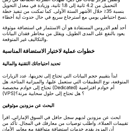
التحميل من 4.2 ثانية إلى 1.8 ثانية، وزيادة في معدل التحويل
بنسبة 35٪ خلال الأشهر الستة الأولى. كما تمكنت من تنفيذ خطة
نسخ احتياطي يومي مع استرجاع سريع في حال حدوث أية أخطاء.
أحد أهم الدروس المستفادة هو أن الاستثمار في استضافة موثوقة
يعود بالنفع على المدى الطويل، ويقلل من مخاطر فقدان البيانات
والتكاليف غير المتوقعة.
خطوات عملية لاختيار الاستضافة المناسبة
تحديد احتياجاتك التقنية والمالية
ابدأ بتقييم حجم البيانات التي تحتاج إلى تخزينها، عدد الزيارات
المتوقعة، نوع التطبيقات التي ستعمل عليها، والميزانية المتاحة. هل
تحتاج إلى خوادم مخصصة (Dedicated) أم خوادم افتراضية
(VPS)؟ هل تحتاج إلى حلول سحابية مرنة؟
البحث عن مزودين موثوقين
ابحث عن مزودين لديهم سجل حافل في السوق الإماراتي. اقرأ
تقييمات العملاء، واطلب توصيات من معارفك في المجال. تأكد من
أن المزود يقدم خدمات استضافة متوافقة مع معايير الأمان