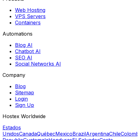
Web Hosting
VPS Servers
Containers
Automations
Blog AI
Chatbot AI
SEO AI
Social Networks AI
Company
Blog
Sitemap
Login
Sign Up
Hostex Worldwide
Estados
Unidos
Canada
Québec
Mexico
Brazil
Argentina
Chile
Colomb
Republic
Guatemala
Honduras
El Salvador
Costa