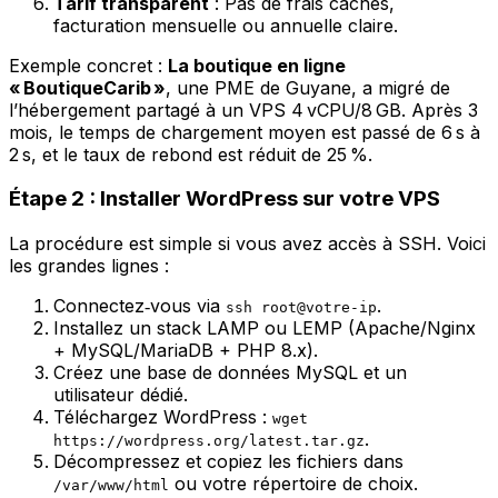
Tarif transparent
: Pas de frais cachés,
facturation mensuelle ou annuelle claire.
Exemple concret :
La boutique en ligne
« BoutiqueCarib »
, une PME de Guyane, a migré de
l’hébergement partagé à un VPS 4 vCPU/8 GB. Après 3
mois, le temps de chargement moyen est passé de 6 s à
2 s, et le taux de rebond est réduit de 25 %.
Étape 2 : Installer WordPress sur votre VPS
La procédure est simple si vous avez accès à SSH. Voici
les grandes lignes :
Connectez‑vous via
.
ssh root@votre-ip
Installez un stack LAMP ou LEMP (Apache/Nginx
+ MySQL/MariaDB + PHP 8.x).
Créez une base de données MySQL et un
utilisateur dédié.
Téléchargez WordPress :
wget
.
https://wordpress.org/latest.tar.gz
Décompressez et copiez les fichiers dans
ou votre répertoire de choix.
/var/www/html