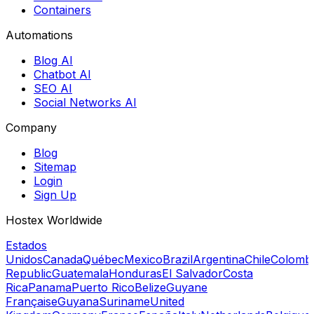
Containers
Automations
Blog AI
Chatbot AI
SEO AI
Social Networks AI
Company
Blog
Sitemap
Login
Sign Up
Hostex Worldwide
Estados
Unidos
Canada
Québec
Mexico
Brazil
Argentina
Chile
Colomb
Republic
Guatemala
Honduras
El Salvador
Costa
Rica
Panama
Puerto Rico
Belize
Guyane
Française
Guyana
Suriname
United