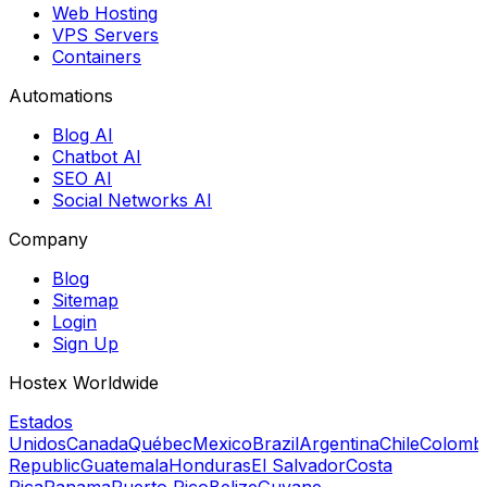
Web Hosting
VPS Servers
Containers
Automations
Blog AI
Chatbot AI
SEO AI
Social Networks AI
Company
Blog
Sitemap
Login
Sign Up
Hostex Worldwide
Estados
Unidos
Canada
Québec
Mexico
Brazil
Argentina
Chile
Colomb
Republic
Guatemala
Honduras
El Salvador
Costa
Rica
Panama
Puerto Rico
Belize
Guyane