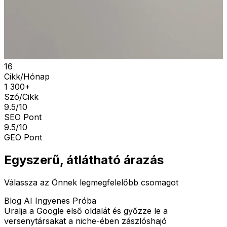
16
Cikk/Hónap
1 300+
Szó/Cikk
9.5/10
SEO Pont
9.5/10
GEO Pont
Egyszerű, átlátható árazás
Válassza az Önnek legmegfelelőbb csomagot
Blog AI Ingyenes Próba
Uralja a Google első oldalát és győzze le a
versenytársakat a niche-ében zászlóshajó