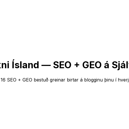
kni Ísland — SEO + GEO á Sjá
6 SEO + GEO bestuð greinar birtar á blogginu þinu í hverju