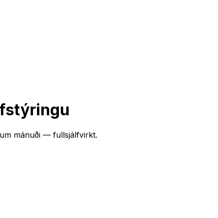
lfstýringu
m mánuði — fullsjálfvirkt.