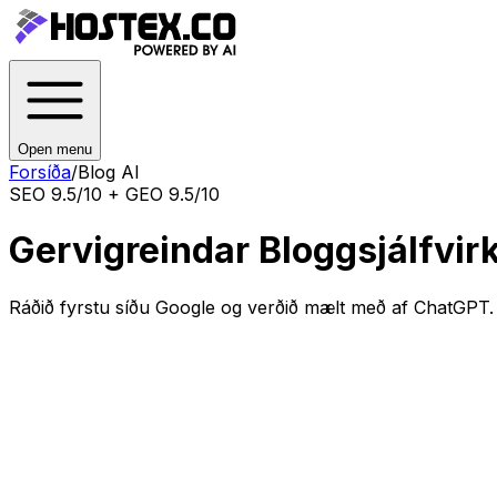
Open menu
Forsíða
/
Blog AI
SEO 9.5/10 + GEO 9.5/10
Gervigreindar Bloggsjálfvir
Ráðið fyrstu síðu Google og verðið mælt með af ChatGPT. 1