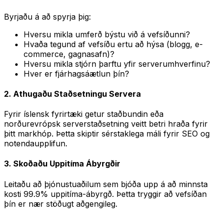
Byrjaðu á að spyrja þig:
Hversu mikla umferð býstu við á vefsíðunni?
Hvaða tegund af vefsíðu ertu að hýsa (blogg, e-
commerce, gagnasafn)?
Hversu mikla stjórn þarftu yfir serverumhverfinu?
Hver er fjárhagsáætlun þín?
2. Athugaðu Staðsetningu Servera
Fyrir íslensk fyrirtæki getur staðbundin eða
norðurevrópsk serverstaðsetning veitt betri hraða fyrir
þitt markhóp. Þetta skiptir sérstaklega máli fyrir SEO og
notendaupplifun.
3. Skoðaðu Uppitíma Ábyrgðir
Leitaðu að þjónustuaðilum sem bjóða upp á að minnsta
kosti 99.9% uppitíma-ábyrgð. Þetta tryggir að vefsíðan
þín er nær stöðugt aðgengileg.