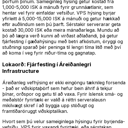
þörfum þínum. Sameiginleg hýsing getur kostað frá
1,000-5,000 ISK á mánuði fyrir grunnáætlanir, sem
hentar vel fyrir einfaldar vefsíður. VPS hýsing byrjar
yfirleitt á 5,000-15,000 ISK á mánuði og getur hækkað
eftir auðlindum sem þú þarft. Sérstakir serverarar geta
kostað 30,000 ISK eða meira mánaðarlega. Mundu að
þó að lægra verð kunni að virðast aðlaðandi, þá getur
fjárfesting í gæðahýsingu með betri afköstum, öryggi og
stuðningi sparað þér peninga til lengri tíma litið með því
að koma í veg fyrir niður-tíma og gagnatap.
Lokaorð: Fjárfesting í Áreiðanlegri
Infrastructure
Áreiðanleg vefhýsing er ekki eingöngu tæknileg forsenda
- það er viðskiptaþörf sem hefur bein áhrif á tekjur
þínar, orðspor og getu til að vaxa. Fyrir íslensk smá- og
meðalstór fyrirtæki er valið á réttri serveralausn
mikilvægt skref í að byggja upp stöðugt og
framtíðaröruggt viðskiptalíkan.
Hvort sem þú velur sameiginlega hýsingu fyrir byrjenda-
vefsíðu, VPS fyrir vaxandi fyrirtæki, eða sérstakan