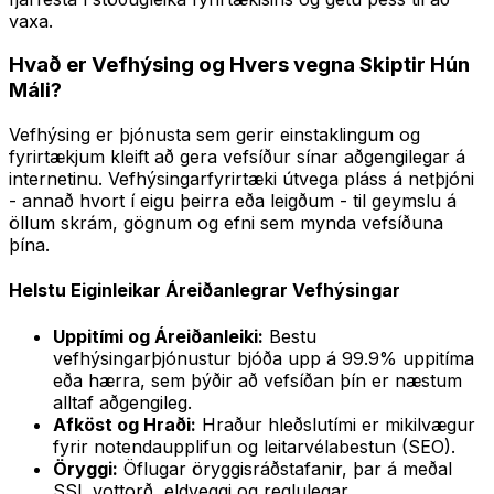
vaxa.
Hvað er Vefhýsing og Hvers vegna Skiptir Hún
Máli?
Vefhýsing er þjónusta sem gerir einstaklingum og
fyrirtækjum kleift að gera vefsíður sínar aðgengilegar á
internetinu. Vefhýsingarfyrirtæki útvega pláss á netþjóni
- annað hvort í eigu þeirra eða leigðum - til geymslu á
öllum skrám, gögnum og efni sem mynda vefsíðuna
þína.
Helstu Eiginleikar Áreiðanlegrar Vefhýsingar
Uppitími og Áreiðanleiki:
Bestu
vefhýsingarþjónustur bjóða upp á 99.9% uppitíma
eða hærra, sem þýðir að vefsíðan þín er næstum
alltaf aðgengileg.
Afköst og Hraði:
Hraður hleðslutími er mikilvægur
fyrir notendaupplifun og leitarvélabestun (SEO).
Öryggi:
Öflugar öryggisráðstafanir, þar á meðal
SSL vottorð, eldveggi og reglulegar