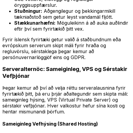
öryggisuppfærslur.
Stuðningur:
Aðgengilegur og þekkingarmikill
tækniaðstoð sem getur leyst vandamál fljótt.
Stækkunarhæfni:
Möguleikinn á að auka auðlindir
eftir því sem fyrirtækið þitt vex.
Fyrir íslensk fyrirtæki getur valið á staðbundnum eða
evrópskum serverum skipt máli fyrir hraða og
regluvörslu, sérstaklega þegar kemur að
persónuvernarlöggjöf eins og GDPR.
Serveralternöc: Sameiginleg, VPS og Sérstakir
Vefþjónar
Þegar kemur að því að velja réttu serveralausnina fyrir
fyrirtækið þitt, þá eru þrjár aðaltegundir sem skipta máli:
sameiginleg hýsing, VPS (Virtual Private Server) og
sérstakir vefþjónar. Hver valkostur hefur sína kosti og
hentar mismunandi þörfum.
Sameiginleg Vefhýsing (Shared Hosting)