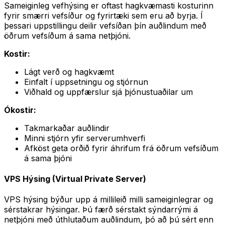
Sameiginleg vefhýsing er oftast hagkvæmasti kosturinn
fyrir smærri vefsíður og fyrirtæki sem eru að byrja. Í
þessari uppstillingu deilir vefsíðan þín auðlindum með
öðrum vefsíðum á sama netþjóni.
Kostir:
Lágt verð og hagkvæmt
Einfalt í uppsetningu og stjórnun
Viðhald og uppfærslur sjá þjónustuaðilar um
Ókostir:
Takmarkaðar auðlindir
Minni stjórn yfir serverumhverfi
Afköst geta orðið fyrir áhrifum frá öðrum vefsíðum
á sama þjóni
VPS Hýsing (Virtual Private Server)
VPS hýsing býður upp á millileið milli sameiginlegrar og
sérstakrar hýsingar. Þú færð sérstakt sýndarrými á
netþjóni með úthlutaðum auðlindum, þó að þú sért enn