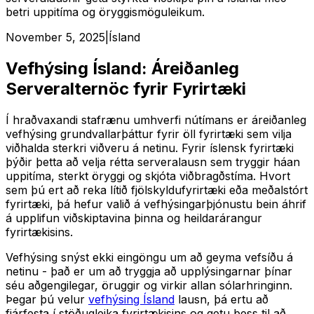
betri uppitíma og öryggismöguleikum.
November 5, 2025
|
Ísland
Vefhýsing Ísland: Áreiðanleg
Serveralternöc fyrir Fyrirtæki
Í hraðvaxandi stafrænu umhverfi nútímans er áreiðanleg
vefhýsing grundvallarþáttur fyrir öll fyrirtæki sem vilja
viðhalda sterkri viðveru á netinu. Fyrir íslensk fyrirtæki
þýðir þetta að velja rétta serveralausn sem tryggir háan
uppitíma, sterkt öryggi og skjóta viðbragðstíma. Hvort
sem þú ert að reka lítið fjölskyldufyrirtæki eða meðalstórt
fyrirtæki, þá hefur valið á vefhýsingarþjónustu bein áhrif
á upplifun viðskiptavina þinna og heildarárangur
fyrirtækisins.
Vefhýsing snýst ekki eingöngu um að geyma vefsíðu á
netinu - það er um að tryggja að upplýsingarnar þínar
séu aðgengilegar, öruggir og virkir allan sólarhringinn.
Þegar þú velur
vefhýsing Ísland
lausn, þá ertu að
fjárfesta í stöðugleika fyrirtækisins og getu þess til að