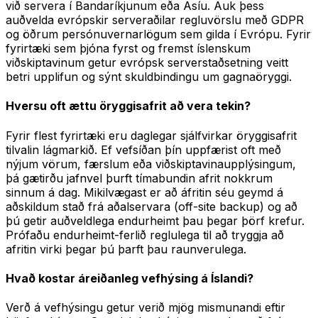
við servera í Bandaríkjunum eða Asíu. Auk þess
auðvelda evrópskir serveraðilar regluvörslu með GDPR
og öðrum persónuvernarlögum sem gilda í Evrópu. Fyrir
fyrirtæki sem þjóna fyrst og fremst íslenskum
viðskiptavinum getur evrópsk serverstaðsetning veitt
betri upplifun og sýnt skuldbindingu um gagnaöryggi.
Hversu oft ættu öryggisafrit að vera tekin?
Fyrir flest fyrirtæki eru daglegar sjálfvirkar öryggisafrit
tilvalin lágmarkið. Ef vefsíðan þín uppfærist oft með
nýjum vörum, færslum eða viðskiptavinaupplýsingum,
þá gætirðu jafnvel þurft tímabundin afrit nokkrum
sinnum á dag. Mikilvægast er að áfritin séu geymd á
aðskildum stað frá aðalservara (off-site backup) og að
þú getir auðveldlega endurheimt þau þegar þörf krefur.
Prófaðu endurheimt-ferlið reglulega til að tryggja að
afritin virki þegar þú þarft þau raunverulega.
Hvað kostar áreiðanleg vefhýsing á Íslandi?
Verð á vefhýsingu getur verið mjög mismunandi eftir