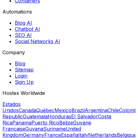
Containers
Automations
Blog AI
Chatbot AI
SEO AI
Social Networks AI
Company
Blog
Sitemap
Login
Sign Up
Hostex Worldwide
Estados
Unidos
Canada
Québec
Mexico
Brazil
Argentina
Chile
Colomb
Republic
Guatemala
Honduras
El Salvador
Costa
Rica
Panama
Puerto Rico
Belize
Guyane
Française
Guyana
Suriname
United
Kingdom
Germany
France
España
Italy
Netherlands
Belgique