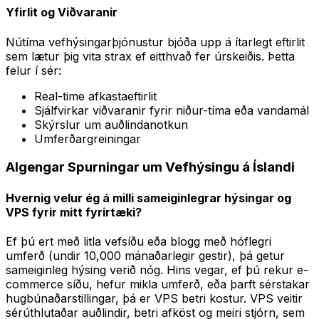
Yfirlit og Viðvaranir
Nútíma vefhýsingarþjónustur bjóða upp á ítarlegt eftirlit
sem lætur þig vita strax ef eitthvað fer úrskeiðis. Þetta
felur í sér:
Real-time afkastaeftirlit
Sjálfvirkar viðvaranir fyrir niður-tíma eða vandamál
Skýrslur um auðlindanotkun
Umferðargreiningar
Algengar Spurningar um Vefhýsingu á Íslandi
Hvernig velur ég á milli sameiginlegrar hýsingar og
VPS fyrir mitt fyrirtæki?
Ef þú ert með litla vefsíðu eða blogg með hóflegri
umferð (undir 10,000 mánaðarlegir gestir), þá getur
sameiginleg hýsing verið nóg. Hins vegar, ef þú rekur e-
commerce síðu, hefur mikla umferð, eða þarft sérstakar
hugbúnaðarstillingar, þá er VPS betri kostur. VPS veitir
sérúthlutaðar auðlindir, betri afköst og meiri stjórn, sem