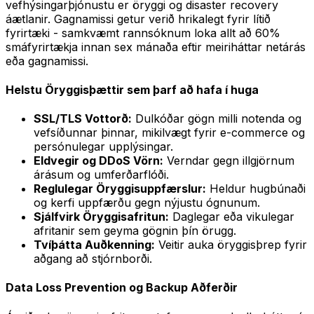
vefhýsingarþjónustu er öryggi og disaster recovery
áætlanir. Gagnamissi getur verið hrikalegt fyrir lítið
fyrirtæki - samkvæmt rannsóknum loka allt að 60%
smáfyrirtækja innan sex mánaða eftir meiriháttar netárás
eða gagnamissi.
Helstu Öryggisþættir sem þarf að hafa í huga
SSL/TLS Vottorð:
Dulkóðar gögn milli notenda og
vefsíðunnar þinnar, mikilvægt fyrir e-commerce og
persónulegar upplýsingar.
Eldvegir og DDoS Vörn:
Verndar gegn illgjörnum
árásum og umferðarflóði.
Reglulegar Öryggisuppfærslur:
Heldur hugbúnaði
og kerfi uppfærðu gegn nýjustu ógnunum.
Sjálfvirk Öryggisafritun:
Daglegar eða vikulegar
afritanir sem geyma gögnin þín örugg.
Tvíþátta Auðkenning:
Veitir auka öryggisþrep fyrir
aðgang að stjórnborði.
Data Loss Prevention og Backup Aðferðir