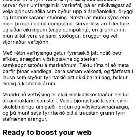
server fyrir umfangsmikil verkefni, þá er mikilvægast að
velja þjónustuaðila sem býður upp á áreiðanleika, öryggi
og framúrskarandi stuðning. Næstu ár munu sýna enn
meiri þróun í cloud computing, serverless architecture
og jaðarreikningum (edge computing), en grunnurinn
mun alltaf vera sá sami: stöðugur, öruggur og vel
stjórnaður vefþjónn.
Með réttri vefhýsingu getur fyrirtækið þitt notið betri
afköst, ánægðari viðskiptavina og sterkari
samkeppnisstöðu á markaðnum. Taktu tíma til að meta
þarfir þínar vandlega, bera saman valkosti, og fjárfesta í
lausn sem styður fyrirtækið þitt ekki bara í dag, heldur
einnig á komandi árum.
Mundu að vefhýsing er ekki einskiptiskostnaður heldur
áframhaldandi samstarf. Veldu þjónustuaðila sem sýnir
skuldbindingu um gæði, þróun og viðskiptavinaánægju,
og þú munt setja fyrirtækið þitt á traustan grunn fyrir
stafrænan árangur.
Ready to boost your web