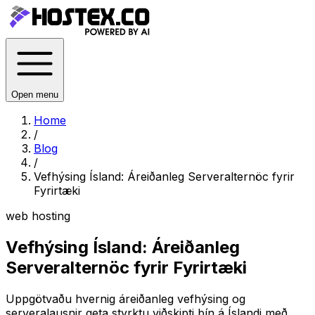
Open menu
Home
/
Blog
/
Vefhýsing Ísland: Áreiðanleg Serveralternöc fyrir
Fyrirtæki
web hosting
Vefhýsing Ísland: Áreiðanleg
Serveralternöc fyrir Fyrirtæki
Uppgötvaðu hvernig áreiðanleg vefhýsing og
serveralausnir geta styrktu viðskipti þín á Íslandi með