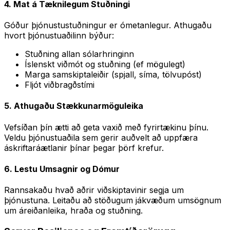
4. Mat á Tæknilegum Stuðningi
Góður þjónustustuðningur er ómetanlegur. Athugaðu
hvort þjónustuaðilinn býður:
Stuðning allan sólarhringinn
Íslenskt viðmót og stuðning (ef mögulegt)
Marga samskiptaleiðir (spjall, síma, tölvupóst)
Fljót viðbragðstími
5. Athugaðu Stækkunarmöguleika
Vefsíðan þín ætti að geta vaxið með fyrirtækinu þínu.
Veldu þjónustuaðila sem gerir auðvelt að uppfæra
áskriftaráætlanir þínar þegar þörf krefur.
6. Lestu Umsagnir og Dómur
Rannsakaðu hvað aðrir viðskiptavinir segja um
þjónustuna. Leitaðu að stöðugum jákvæðum umsögnum
um áreiðanleika, hraða og stuðning.