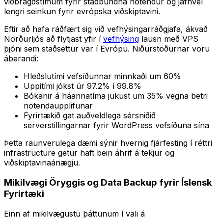
viðbragðstímum fyrir staðbundna notendur og jafnvel
lengri seinkun fyrir evrópska viðskiptavini.
Eftir að hafa ráðfært sig við vefhýsingarráðgjafa, ákvað
Norðurljós að flytjast yfir í
vefhýsing
lausn með VPS
þjóni sem staðsettur var í Evrópu. Niðurstöðurnar voru
áberandi:
Hleðslutími vefsíðunnar minnkaði um 60%
Uppitími jókst úr 97.2% í 99.8%
Bókanir á háannatíma jukust um 35% vegna betri
notendaupplifunar
Fyrirtækið gat auðveldlega sérsniðið
serverstillingarnar fyrir WordPress vefsíðuna sína
Þetta raunverulega dæmi sýnir hvernig fjárfesting í réttri
infrastructure getur haft bein áhrif á tekjur og
viðskiptavinaánægju.
Mikilvægi Öryggis og Data Backup fyrir Íslensk
Fyrirtæki
Einn af mikilvægustu þáttunum í vali á