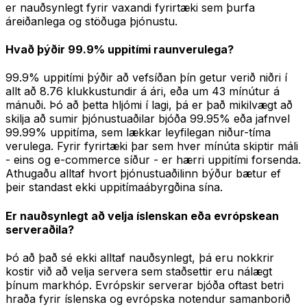
er nauðsynlegt fyrir vaxandi fyrirtæki sem þurfa
áreiðanlega og stöðuga þjónustu.
Hvað þýðir 99.9% uppitími raunverulega?
99.9% uppitími þýðir að vefsíðan þín getur verið niðri í
allt að 8.76 klukkustundir á ári, eða um 43 mínútur á
mánuði. Þó að þetta hljómi í lagi, þá er það mikilvægt að
skilja að sumir þjónustuaðilar bjóða 99.95% eða jafnvel
99.99% uppitíma, sem lækkar leyfilegan niður-tíma
verulega. Fyrir fyrirtæki þar sem hver mínúta skiptir máli
- eins og e-commerce síður - er hærri uppitími forsenda.
Athugaðu alltaf hvort þjónustuaðilinn býður bætur ef
þeir standast ekki uppitímaábyrgðina sína.
Er nauðsynlegt að velja íslenskan eða evrópskean
serveraðila?
Þó að það sé ekki alltaf nauðsynlegt, þá eru nokkrir
kostir við að velja servera sem staðsettir eru nálægt
þínum markhóp. Evrópskir serverar bjóða oftast betri
hraða fyrir íslenska og evrópska notendur samanborið