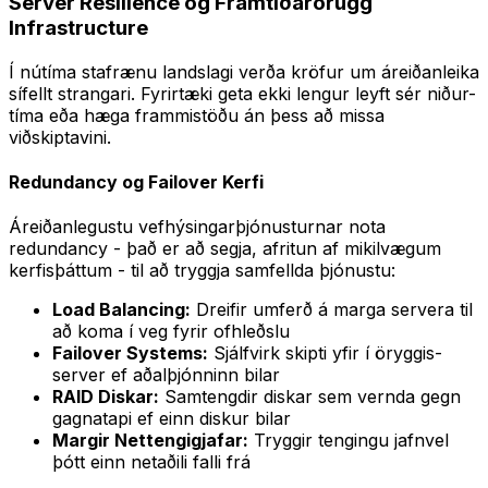
Server Resilience og Framtíðarörugg
Infrastructure
Í nútíma stafrænu landslagi verða kröfur um áreiðanleika
sífellt strangari. Fyrirtæki geta ekki lengur leyft sér niður-
tíma eða hæga frammistöðu án þess að missa
viðskiptavini.
Redundancy og Failover Kerfi
Áreiðanlegustu vefhýsingarþjónusturnar nota
redundancy - það er að segja, afritun af mikilvægum
kerfisþáttum - til að tryggja samfellda þjónustu:
Load Balancing:
Dreifir umferð á marga servera til
að koma í veg fyrir ofhleðslu
Failover Systems:
Sjálfvirk skipti yfir í öryggis-
server ef aðalþjónninn bilar
RAID Diskar:
Samtengdir diskar sem vernda gegn
gagnatapi ef einn diskur bilar
Margir Nettengigjafar:
Tryggir tengingu jafnvel
þótt einn netaðili falli frá