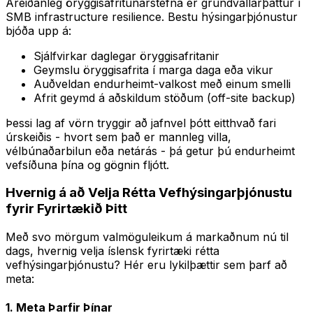
Áreiðanleg öryggisafritunarstefna er grundvallarþáttur í
SMB infrastructure resilience. Bestu hýsingarþjónustur
bjóða upp á:
Sjálfvirkar daglegar öryggisafritanir
Geymslu öryggisafrita í marga daga eða vikur
Auðveldan endurheimt-valkost með einum smelli
Afrit geymd á aðskildum stöðum (off-site backup)
Þessi lag af vörn tryggir að jafnvel þótt eitthvað fari
úrskeiðis - hvort sem það er mannleg villa,
vélbúnaðarbilun eða netárás - þá getur þú endurheimt
vefsíðuna þína og gögnin fljótt.
Hvernig á að Velja Rétta Vefhýsingarþjónustu
fyrir Fyrirtækið Þitt
Með svo mörgum valmöguleikum á markaðnum nú til
dags, hvernig velja íslensk fyrirtæki rétta
vefhýsingarþjónustu? Hér eru lykilþættir sem þarf að
meta:
1. Meta Þarfir Þínar