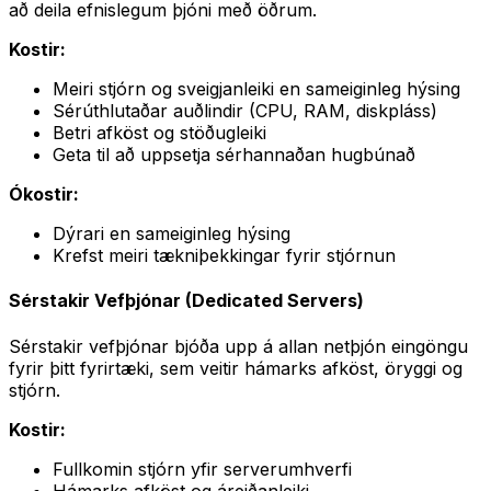
að deila efnislegum þjóni með öðrum.
Kostir:
Meiri stjórn og sveigjanleiki en sameiginleg hýsing
Sérúthlutaðar auðlindir (CPU, RAM, diskpláss)
Betri afköst og stöðugleiki
Geta til að uppsetja sérhannaðan hugbúnað
Ókostir:
Dýrari en sameiginleg hýsing
Krefst meiri tækniþekkingar fyrir stjórnun
Sérstakir Vefþjónar (Dedicated Servers)
Sérstakir vefþjónar bjóða upp á allan netþjón eingöngu
fyrir þitt fyrirtæki, sem veitir hámarks afköst, öryggi og
stjórn.
Kostir:
Fullkomin stjórn yfir serverumhverfi
Hámarks afköst og áreiðanleiki