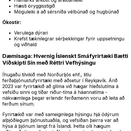
Hæsti öryggisstigið
Möguleiki á að sérsníða vélbúnað og hugbúnað
Ókostir:
Verulega dýrari
Krefst tæknilegrar sérþekkingar fyrir uppsetningu
og viðhald
Dæmisaga: Hvernig Íslenskt Smáfyrirtæki Bætti
Viðskipti Sín með Réttri Vefhýsingu
Íhugaðu tilvikið með Norðurljós ehf., litlu
ferðaþjónustufyrirtæki með aðsetur í Reykjavík. Árið
2023 var fyrirtækið að glíma við hægar hleðslutíma á
vefsíðu sinni og tíðar niður-tíma á háannatíma -
nákvæmlega þegar erlendir ferðamenn voru að leita að
ferðum sínum.
Fyrirtækið var með sameiginlega hýsingu hjá ódýrum
alþjóðlegum þjónustuaðila, og vefsíðan þeirra var að
hýsa á þjónum langt frá Íslandi. Þetta olli hægum