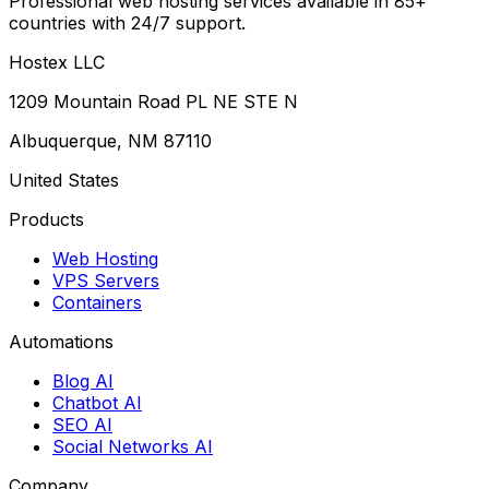
Professional web hosting services available in 85+
countries with 24/7 support.
Hostex LLC
1209 Mountain Road PL NE STE N
Albuquerque, NM 87110
United States
Products
Web Hosting
VPS Servers
Containers
Automations
Blog AI
Chatbot AI
SEO AI
Social Networks AI
Company