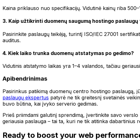
Kaina priklauso nuo specifikacijų. Vidutinė kainų riba 500
3. Kaip užtikrinti duomenų saugumą hostingo paslaugų
Pasirinkite paslaugų teikėją, turintį ISO/IEC 27001 sertifi
auditus.
4. Kiek laiko trunka duomenų atstatymas po gedimo?
Vidutinis atstatymo laikas yra 1–4 valandos, tačiau geriausi
Apibendrinimas
Pasirinkus patikimą duomenų centro hostingo paslaugą, jū
paslaugų ekspertus
patyrė ne tik greitesnį svetainės veikim
buvo būtina, kai įvyko serverio gedimas.
Prieš priimdami galutinį sprendimą, įvertinkite savo verslo
geriausia paslauga – tai ta, kuri ne tik atitinka dabartinius re
Ready to boost your web performanc