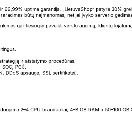
r 99,99% uptime garantija, „LietuvaShop“ patyrė 30% greitėj
praradimas būtų neįmanomas, net jei įvyko serverio gedimas
imas gali tiesiogiai paveikti verslo augimą, klientų lojalum
itingus.
trategiją ir atstatymo procedūras.
O, SOC, PCI).
, DDoS apsauga, SSL sertifikatai).
?
nduojama 2–4 CPU branduoliai, 4–8 GB RAM ir 50–100 GB SSD