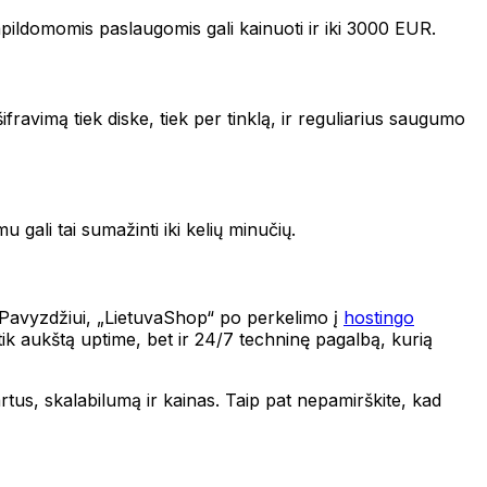
pildomomis paslaugomis gali kainuoti ir iki 3000 EUR.
fravimą tiek diske, tiek per tinklą, ir reguliarius saugumo
 gali tai sumažinti iki kelių minučių.
 Pavyzdžiui, „LietuvaShop“ po perkelimo į
hostingo
 tik aukštą uptime, bet ir 24/7 techninę pagalbą, kurią
rtus, skalabilumą ir kainas. Taip pat nepamirškite, kad