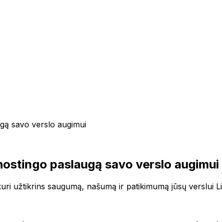
ugą savo verslo augimui
hostingo paslaugą savo verslo augimui
uri užtikrins saugumą, našumą ir patikimumą jūsų verslui Li