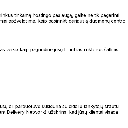
rinkus tinkamą hostingo paslaugą, galite ne tik pagerinti
samiai apžvelgsime, kaip pasirinkti geriausią duomenų centro
veikia kaip pagrindinė jūsų IT infrastruktūros šaltinis,
 jūsų el. parduotuvė susiduria su dideliu lankytojų srautu
t Delivery Network) užtikrins, kad jūsų klientai visada