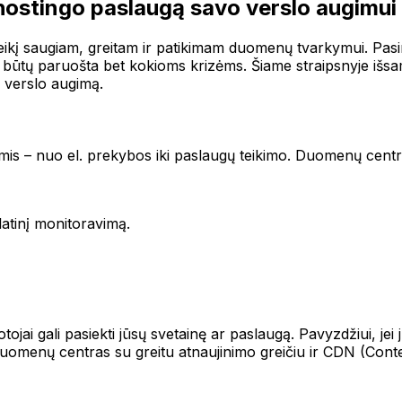
hostingo paslaugą savo verslo augimui
oreikį saugiam, greitam ir patikimam duomenų tvarkymui. Pasi
ktūra būtų paruošta bet kokioms krizėms. Šiame straipsnyje iš
ų verslo augimą.
s – nuo el. prekybos iki paslaugų teikimo. Duomenų centras 
atinį monitoravimą.
tojai gali pasiekti jūsų svetainę ar paslaugą. Pavyzdžiui, jei
duomenų centras su greitu atnaujinimo greičiu ir CDN (Conten