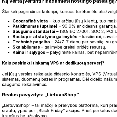
Ką verta įvertinti rinkdamiesi hostingo paslaugą
Štai keli pagrindiniai kriterijai, kuriuos turėtumėte atsižvelgt
Geografinė vieta
– kuo arčiau jūsų klientų, tuo mažia
Patikimumas (uptime)
– 99,9% ar didesnis garantija.
Saugumo standartai
– ISO/IEC 27001, SOC 2, PCI DS
Backup ir atstatymo galimybės
– kasdieniai, savaiti
Techninė pagalba
– 24/7, 7 dienų per savaitę, su g
Skalabilumas
– galimybė greitai pridėti resursų.
Kaina ir sąlygos
– palyginkite kainas, bet nepamirški
Kaip pasirinkti tinkamą VPS ar dedikuotą serverį?
Jei jūsų verslas reikalauja didesnio kontrolės, VPS (Virtual
sistemas, duomenų bazes ir programas. Dėl didelio našumo 
saugumo reikalavimus.
Realus pavyzdys: „LietuvaShop“
„LietuvaShop“ – tai mažoji e‑prekybos platforma, kuri prad
srautu, ypač per „Black Friday“ akcijas. Prieš perkelus du
krepšius be užsakymo.