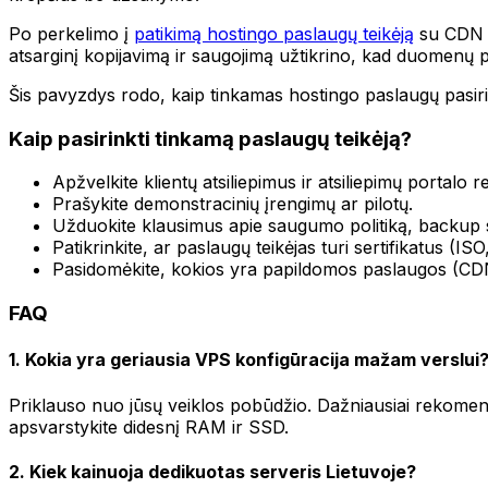
Po perkelimo į
patikimą hostingo paslaugų teikėją
su CDN i
atsarginį kopijavimą ir saugojimą užtikrino, kad duomenų 
Šis pavyzdys rodo, kaip tinkamas hostingo paslaugų pasirink
Kaip pasirinkti tinkamą paslaugų teikėją?
Apžvelkite klientų atsiliepimus ir atsiliepimų portalo re
Prašykite demonstracinių įrengimų ar pilotų.
Užduokite klausimus apie saugumo politiką, backup s
Patikrinkite, ar paslaugų teikėjas turi sertifikatus (IS
Pasidomėkite, kokios yra papildomos paslaugos (CDN
FAQ
1. Kokia yra geriausia VPS konfigūracija mažam verslui
Priklauso nuo jūsų veiklos pobūdžio. Dažniausiai rekome
apsvarstykite didesnį RAM ir SSD.
2. Kiek kainuoja dedikuotas serveris Lietuvoje?