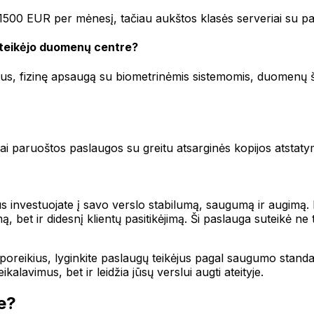
–1500 EUR per mėnesį, tačiau aukštos klasės serveriai su pa
 teikėjo duomenų centre?
katus, fizinę apsaugą su biometrinėmis sistemomis, duomenų ši
ai paruoštos paslaugos su greitu atsarginės kopijos atstatymu
s investuojate į savo verslo stabilumą, saugumą ir augimą.
ą, bet ir didesnį klientų pasitikėjimą. Ši paslauga suteikė ne
 poreikius, lyginkite paslaugų teikėjus pagal saugumo standa
ikalavimus, bet ir leidžia jūsų verslui augti ateityje.
e?