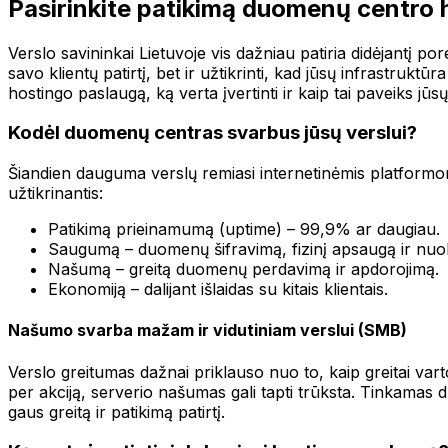
Pasirinkite patikimą duomenų centro 
Verslo savininkai Lietuvoje vis dažniau patiria didėjantį p
savo klientų patirtį, bet ir užtikrinti, kad jūsų infrastru
hostingo paslaugą, ką verta įvertinti ir kaip tai paveiks jūs
Kodėl duomenų centras svarbus jūsų verslui?
Šiandien dauguma verslų remiasi internetinėmis platformomi
užtikrinantis:
Patikimą prieinamumą (uptime) – 99,9% ar daugiau.
Saugumą – duomenų šifravimą, fizinį apsaugą ir nuol
Našumą – greitą duomenų perdavimą ir apdorojimą.
Ekonomiją – dalijant išlaidas su kitais klientais.
Našumo svarba mažam ir vidutiniam verslui (SMB)
Verslo greitumas dažnai priklauso nuo to, kaip greitai varto
per akciją, serverio našumas gali tapti trūksta. Tinkamas 
gaus greitą ir patikimą patirtį.