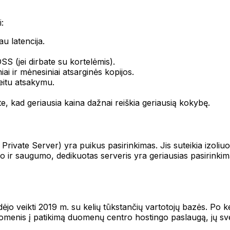
?
i:
u latencija.
S (jei dirbate su kortelėmis).
niai ir mėnesiniai atsarginės kopijos.
reitu atsakymu.
te, kad geriausia kaina dažnai reiškia geriausią kokybę.
 Private Server) yra puikus pasirinkimas. Jis suteikia izoliu
ir saugumo, dedikuotas serveris yra geriausias pasirinkimas
ėjo veikti 2019 m. su kelių tūkstančių vartotojų bazės. Po k
omenis į patikimą duomenų centro hostingo paslaugą, jų svetai