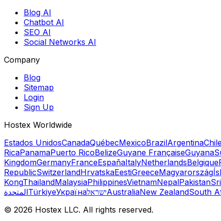
Blog AI
Chatbot AI
SEO AI
Social Networks AI
Company
Blog
Sitemap
Login
Sign Up
Hostex Worldwide
Estados Unidos
Canada
Québec
Mexico
Brazil
Argentina
Chil
Rica
Panama
Puerto Rico
Belize
Guyane Française
Guyana
S
Kingdom
Germany
France
España
Italy
Netherlands
Belgique
Republic
Switzerland
Hrvatska
Eesti
Greece
Magyarország
Ís
Kong
Thailand
Malaysia
Philippines
Vietnam
Nepal
Pakistan
Sr
المتحدة
Türkiye
Україна
ישראל
Australia
New Zealand
South Af
©
2026
Hostex LLC. All rights reserved.