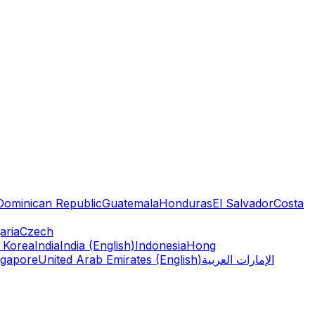
Dominican Republic
Guatemala
Honduras
El Salvador
Costa
aria
Czech
 Korea
India
India (English)
Indonesia
Hong
ngapore
United Arab Emirates (English)
الإمارات العربية