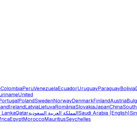
e
Colombia
Peru
Venezuela
Ecuador
Uruguay
Paraguay
Bolivia
uriname
United
Portugal
Poland
Sweden
Norway
Denmark
Finland
Austria
Bulg
land
Ireland
Latvia
Lietuva
România
Slovakia
Japan
China
South
i Lanka
Qatar
المملكة العربية السعودية
Saudi Arabia (English)
Si
rica
Egypt
Morocco
Mauritius
Seychelles