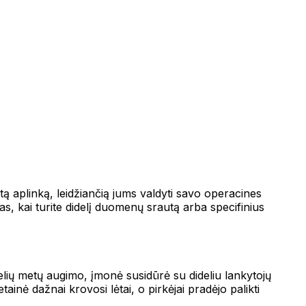
otą aplinką, leidžiančią jums valdyti savo operacines
, kai turite didelį duomenų srautą arba specifinius
elių metų augimo, įmonė susidūrė su dideliu lankytojų
nė dažnai krovosi lėtai, o pirkėjai pradėjo palikti