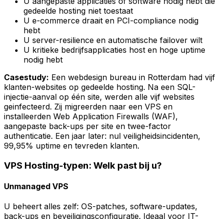
U aangepaste applicaties of software nodig hebt die
gedeelde hosting niet toestaat
U e-commerce draait en PCI-compliance nodig
hebt
U server-resilience en automatische failover wilt
U kritieke bedrijfsapplicaties host en hoge uptime
nodig hebt
Casestudy:
Een webdesign bureau in Rotterdam had vijf
klanten-websites op gedeelde hosting. Na een SQL-
injectie-aanval op één site, werden alle vijf websites
geinfecteerd. Zij migreerden naar een VPS en
installeerden Web Application Firewalls (WAF),
aangepaste back-ups per site en twee-factor
authenticatie. Een jaar later: nul veiligheidsincidenten,
99,95% uptime en tevreden klanten.
VPS Hosting-typen: Welk past bij u?
Unmanaged VPS
U beheert alles zelf: OS-patches, software-updates,
back-ups en beveiligingsconfiguratie. Ideaal voor IT-