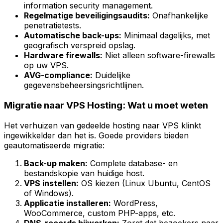
information security management.
Regelmatige beveiligingsaudits:
Onafhankelijke
penetratietests.
Automatische back-ups:
Minimaal dagelijks, met
geografisch verspreid opslag.
Hardware firewalls:
Niet alleen software-firewalls
op uw VPS.
AVG-compliance:
Duidelijke
gegevensbeheersingsrichtlijnen.
Migratie naar VPS Hosting: Wat u moet weten
Het verhuizen van gedeelde hosting naar VPS klinkt
ingewikkelder dan het is. Goede providers bieden
geautomatiseerde migratie:
Back-up maken:
Complete database- en
bestandskopie van huidige host.
VPS instellen:
OS kiezen (Linux Ubuntu, CentOS
of Windows).
Applicatie installeren:
WordPress,
WooCommerce, custom PHP-apps, etc.
DNS-records bijwerken:
Zorgt dat bezoekers naar