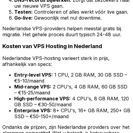
uw nieuwe VPS gaan.
Testen:
Controleren of alles werkt vóór live gaan.
Go-live:
Gewoonlijk met nul downtime.
Nederlandse VPS-providers helpen meestal gratis bij
migratie. Het gehele proces duurt typisch 24-48 uur.
Kosten van VPS Hosting in Nederland
Nederlandse VPS-hosting varieert sterk in prijs,
afhankelijk van specs:
Entry-level VPS:
1 CPU, 2 GB RAM, 30 GB SSD –
€5-10/maand
Mid-range VPS:
2 CPU's, 4 GB RAM, 60 GB SSD
– €15-25/maand
High-performance VPS:
4 CPU's, 8 GB RAM, 120
GB SSD – €30-50/maand
Enterprise VPS:
8+ CPU's, 16+ GB RAM, 250+ GB
SSD – €50-150+/maand
Ondanks de prijzen, zijn Nederlandse providers over het
algemeen competitief. Wat u betaalt, is betrouwbare