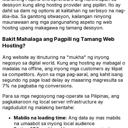
desisyon kung aling hosting provider ang pipiliin. Ito ay
dahil sa dami ng options at kalitahan ng serbisyo na nag-
iiba-iba. Sa ganitong sitwasyon, kailangan ninyong
maunawaan ang mga pangunahing aspeto ng web
hosting upang makagawa ng tamang desisyon.
Bakit Mahalaga ang Pagpili ng Tamang Web
Hosting?
Ang website ay itinuturing na "mukha" ng inyong
negosyo sa digital world. Kung ang hosting ay mabagal o
madalas na offline, ang inyong mga customers ay lilipat
sa competitors. Ayon sa mga pag-aaral, ang kahit isang
segundo ng page load delay ay maaaring magresulta sa
7% na pagbaba ng conversions.
Para sa mga negosyong nag-operate sa Pilipinas, ang
pagkakaroon ng local server infrastructure ay
nagdudulot ng malaking bentahe:
Mabilis na loading time:
Ang data ay mas mabilis
na umaabot sa inyong local audience