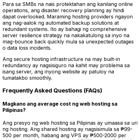
Para sa SMBs na nais protektahan ang kanilang online
operations, ang disaster recovery planning ay hindi
dapat overlooked. Maraming hosting providers ngayon
ang nag-aalok ng automated backup solutions at
redundant systems. Ito ay bahagi ng comprehensive
server resilience strategy na nakakatulong sa inyo na
mag-bounce back quickly mula sa unexpected outages
o data loss incidents.
Ang secure hosting infrastructure na may built-in
redundancy ay nagsisiguro na kahit may problema sa
isang server, ang inyong website ay patuloy na
tumatakbo smoothly.
Frequently Asked Questions (FAQs)
Magkano ang average cost ng web hosting sa
Pilipinas?
Ang presyo ng web hosting sa Pilipinas ay umaasa sa uri
ng hosting. Ang shared hosting ay nagsisimula sa ₱99-
500 per month, habang ang VPS ay ₱500-2000 per