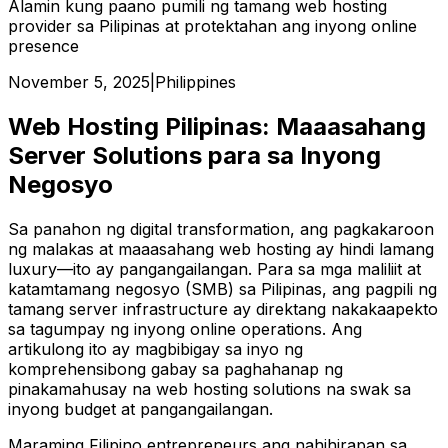
Alamin kung paano pumili ng tamang web hosting
provider sa Pilipinas at protektahan ang inyong online
presence
November 5, 2025
|
Philippines
Web Hosting Pilipinas: Maaasahang
Server Solutions para sa Inyong
Negosyo
Sa panahon ng digital transformation, ang pagkakaroon
ng malakas at maaasahang web hosting ay hindi lamang
luxury—ito ay pangangailangan. Para sa mga maliliit at
katamtamang negosyo (SMB) sa Pilipinas, ang pagpili ng
tamang server infrastructure ay direktang nakakaapekto
sa tagumpay ng inyong online operations. Ang
artikulong ito ay magbibigay sa inyo ng
komprehensibong gabay sa paghahanap ng
pinakamahusay na web hosting solutions na swak sa
inyong budget at pangangailangan.
Maraming Filipino entrepreneurs ang nahihirapan sa