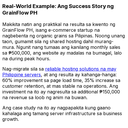
Real-World Example: Ang Success Story ng
GrainFlow PH
Makikita natin ang praktikal na resulta sa kwento ng
GrainFlow PH, isang e-commerce startup na
nagbebenta ng organic grains sa Pilipinas. Noong unang
taon, gumamit sila ng shared hosting dahil murang-
mura. Ngunit nang tumaas ang kanilang monthly sales
sa ₱500,000, ang website ay madalas na bumagal, lalo
na during peak hours.
Nag-migrate sila sa
reliable hosting solutions na may
Philippine servers
, at ang resulta ay kahanga-hanga:
60% improvement sa page load time, 35% increase sa
customer retention, at mas stable na operations. Ang
investment na ito ay nagresulta sa additional ₱150,000
na revenue sa loob ng anim na buwan.
Ang case study na ito ay nagpapakita kung gaano
kahalaga ang tamang server infrastructure sa business
growth.