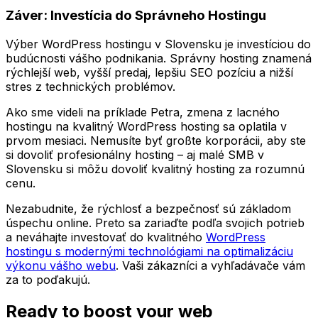
Záver: Investícia do Správneho Hostingu
Výber WordPress hostingu v Slovensku je investíciou do
budúcnosti vášho podnikania. Správny hosting znamená
rýchlejší web, vyšší predaj, lepšiu SEO pozíciu a nižší
stres z technických problémov.
Ako sme videli na príklade Petra, zmena z lacného
hostingu na kvalitný WordPress hosting sa oplatila v
prvom mesiaci. Nemusíte byť großte korporácii, aby ste
si dovoliť profesionálny hosting – aj malé SMB v
Slovensku si môžu dovoliť kvalitný hosting za rozumnú
cenu.
Nezabudnite, že rýchlosť a bezpečnosť sú základom
úspechu online. Preto sa zariaďte podľa svojich potrieb
a neváhajte investovať do kvalitného
WordPress
hostingu s modernými technológiami na optimalizáciu
výkonu vášho webu
. Vaši zákazníci a vyhľadávače vám
za to poďakujú.
Ready to boost your web