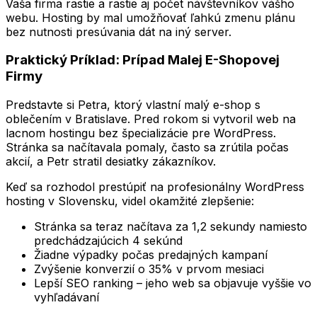
Vaša firma rastie a rastie aj počet návštevníkov vášho
webu. Hosting by mal umožňovať ľahkú zmenu plánu
bez nutnosti presúvania dát na iný server.
Praktický Príklad: Prípad Malej E-Shopovej
Firmy
Predstavte si Petra, ktorý vlastní malý e-shop s
oblečením v Bratislave. Pred rokom si vytvoril web na
lacnom hostingu bez špecializácie pre WordPress.
Stránka sa načítavala pomaly, často sa zrútila počas
akcií, a Petr stratil desiatky zákazníkov.
Keď sa rozhodol prestúpiť na profesionálny WordPress
hosting v Slovensku, videl okamžité zlepšenie:
Stránka sa teraz načítava za 1,2 sekundy namiesto
predchádzajúcich 4 sekúnd
Žiadne výpadky počas predajných kampaní
Zvýšenie konverzií o 35% v prvom mesiaci
Lepší SEO ranking – jeho web sa objavuje vyššie vo
vyhľadávaní