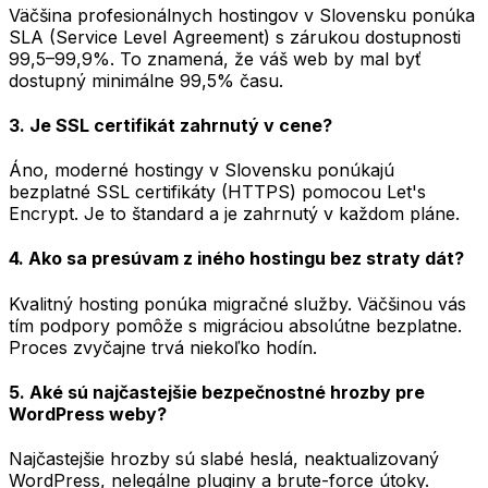
Väčšina profesionálnych hostingov v Slovensku ponúka
SLA (Service Level Agreement) s zárukou dostupnosti
99,5–99,9%. To znamená, že váš web by mal byť
dostupný minimálne 99,5% času.
3. Je SSL certifikát zahrnutý v cene?
Áno, moderné hostingy v Slovensku ponúkajú
bezplatné SSL certifikáty (HTTPS) pomocou Let's
Encrypt. Je to štandard a je zahrnutý v každom pláne.
4. Ako sa presúvam z iného hostingu bez straty dát?
Kvalitný hosting ponúka migračné služby. Väčšinou vás
tím podpory pomôže s migráciou absolútne bezplatne.
Proces zvyčajne trvá niekoľko hodín.
5. Aké sú najčastejšie bezpečnostné hrozby pre
WordPress weby?
Najčastejšie hrozby sú slabé heslá, neaktualizovaný
WordPress, nelegálne pluginy a brute-force útoky.