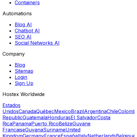
Containers
Automations
Blog AI
Chatbot AI
SEO AI
Social Networks AI
Company
Blog
Sitemap
Login
Sign Up
Hostex Worldwide
Estados
Unidos
Canada
Québec
Mexico
Brazil
Argentina
Chile
Colomb
Republic
Guatemala
Honduras
El Salvador
Costa
Rica
Panama
Puerto Rico
Belize
Guyane
Française
Guyana
Suriname
United
Kingdom
Germany
France
España
Italy
Netherlands
Belgique