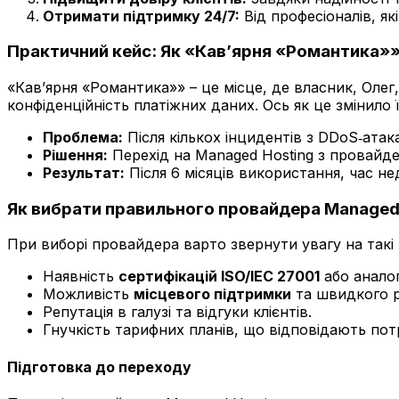
Отримати підтримку 24/7:
Від професіоналів, я
Практичний кейс: Як «Кав’ярня «Романтика»»
«Кав’ярня «Романтика»» – це місце, де власник, Олег
конфіденційність платіжних даних. Ось як це змінило ї
Проблема:
Після кількох інцидентів з DDoS‑ата
Рішення:
Перехід на Managed Hosting з провайд
Результат:
Після 6 місяців використання, час не
Як вибрати правильного провайдера Managed H
При виборі провайдера варто звернути увагу на такі 
Наявність
сертифікацій ISO/IEC 27001
або аналог
Можливість
місцевого підтримки
та швидкого р
Репутація в галузі та відгуки клієнтів.
Гнучкість тарифних планів, що відповідають пот
Підготовка до переходу