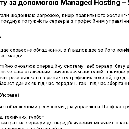
ту за допомогою Managed Hosting – 
тали щоденною загрозою, вибір правильного хостинг-
а поєднує потужність серверів з професійним управлінн
?
ає серверне обладнання, а й відповідає за його конфі
Т‑команди.
йно оновлює операційну систему, веб‑сервер, базу да
ль за навантаженням, виявленням аномалій і швидке р
ні резервні копії з різних географічних локацій, що д
ахист даних як під час передачі, так і під час зберіганн
Україні
я з обмеженими ресурсами для управління ІТ‑інфрастр
 технічних турбот.
 витрат на сервери до передбачуваних місячних плате
та швидкості роботи сайту.