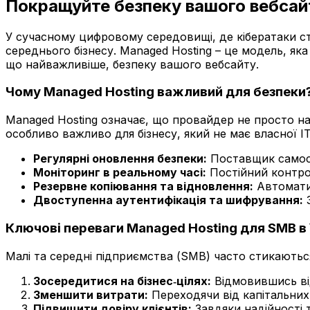
Покращуйте безпеку вашого вебсай
У сучасному цифровому середовищі, де кібератаки с
середнього бізнесу. Managed Hosting – це модель, як
що найважливіше, безпеку вашого вебсайту.
Чому Managed Hosting важливий для безпеки
Managed Hosting означає, що провайдер не просто над
особливо важливо для бізнесу, який не має власної І
Регулярні оновлення безпеки:
Поставщик самості
Моніторинг в реальному часі:
Постійний контро
Резервне копіювання та відновлення:
Автоматич
Двоступенна аутентифікація та шифрування:
З
Ключові переваги Managed Hosting для SMB в 
Малі та середні підприємства (SMB) часто стикаютьс
Зосередитися на бізнес‑цілях:
Відмовившись від
Зменшити витрати:
Переходячи від капітальних
Підвищити довіру клієнтів:
Завдяки надійності 