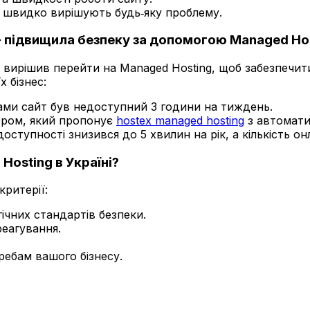
кі швидко вирішують будь‑яку проблему.
 підвищила безпеку за допомогою Managed Ho
, вирішив перейти на Managed Hosting, щоб забезпечит
х бізнес:
ками сайт був недоступний 3 години на тиждень.
ером, який пропонує
hostex managed hosting
з автомати
доступності знизився до 5 хвилин на рік, а кількість 
osting в Україні?
критерії:
ічних стандартів безпеки.
еагування.
ребам вашого бізнесу.