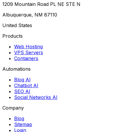
1209 Mountain Road PL NE STE N
Albuquerque, NM 87110
United States
Products
Web Hosting
VPS Servers
Containers
Automations
Blog AI
Chatbot AI
SEO AI
Social Networks AI
Company
Blog
Sitemap
Login