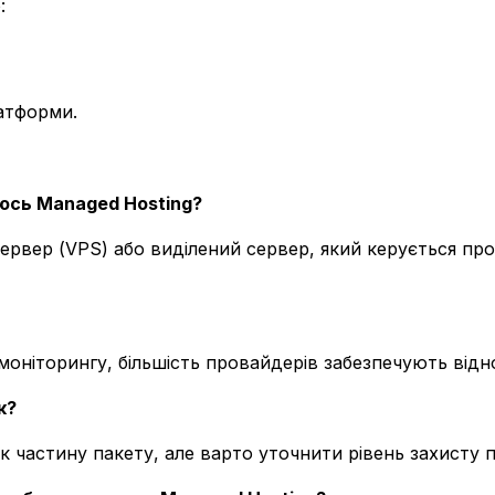
:
атформи.
уюсь Managed Hosting?
сервер (VPS) або виділений сервер, який керується пр
оніторингу, більшість провайдерів забезпечують відн
к?
 частину пакету, але варто уточнити рівень захисту п