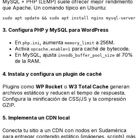
MySQL + PHP
(LEMP) suele ofrecer mejor rendimiento
que Apache. Un comando típico en Ubuntu:
3. Configura PHP y MySQL para WordPress
En
, aumenta
a 256M.
php.ini
memory_limit
Activa
para caché de bytecode.
opcache.enable=1
En MySQL, ajusta
al 70%
innodb_buffer_pool_size
de la RAM.
4. Instala y configura un plugin de caché
Plugins como
WP Rocket
o
W3 Total Cache
generan
archivos estáticos y reducen el tiempo de respuesta.
Configura la minificación de CSS/JS y la compresión
GZIP.
5. Implementa un CDN local
Conecta tu sitio a un CDN con nodos en Sudamérica
para entregar contenido estático (imágenes, scripts) más