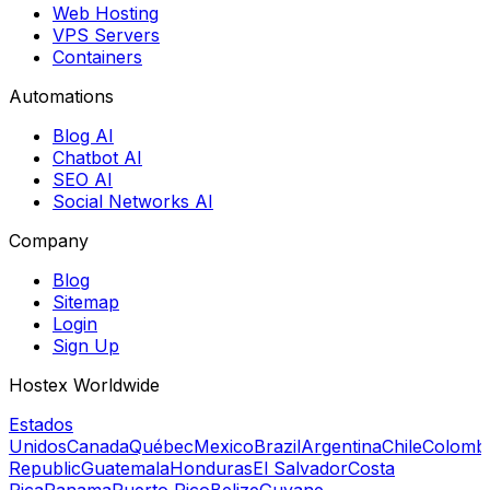
Web Hosting
VPS Servers
Containers
Automations
Blog AI
Chatbot AI
SEO AI
Social Networks AI
Company
Blog
Sitemap
Login
Sign Up
Hostex Worldwide
Estados
Unidos
Canada
Québec
Mexico
Brazil
Argentina
Chile
Colomb
Republic
Guatemala
Honduras
El Salvador
Costa
Rica
Panama
Puerto Rico
Belize
Guyane