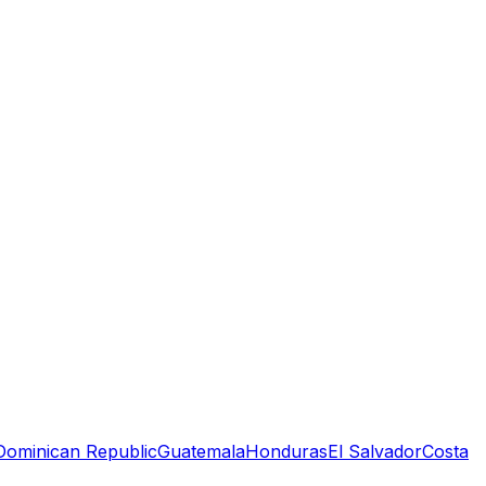
Dominican Republic
Guatemala
Honduras
El Salvador
Costa