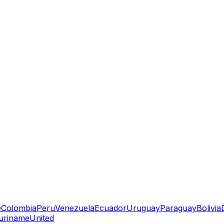
e
Colombia
Peru
Venezuela
Ecuador
Uruguay
Paraguay
Bolivia
uriname
United