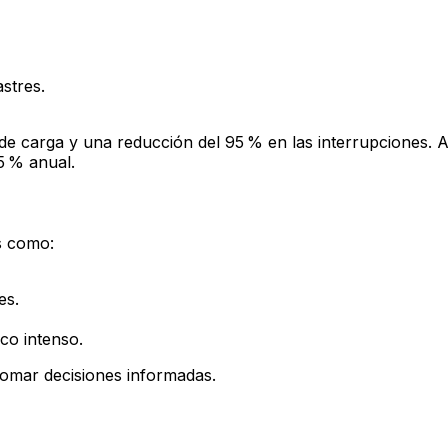
stres.
e carga y una reducción del 95 % en las interrupciones. A
5 % anual.
as como:
es.
ico intenso.
omar decisiones informadas.