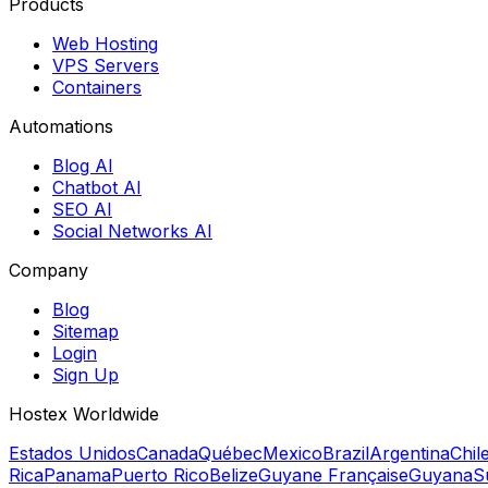
Products
Web Hosting
VPS Servers
Containers
Automations
Blog AI
Chatbot AI
SEO AI
Social Networks AI
Company
Blog
Sitemap
Login
Sign Up
Hostex Worldwide
Estados Unidos
Canada
Québec
Mexico
Brazil
Argentina
Chil
Rica
Panama
Puerto Rico
Belize
Guyane Française
Guyana
S