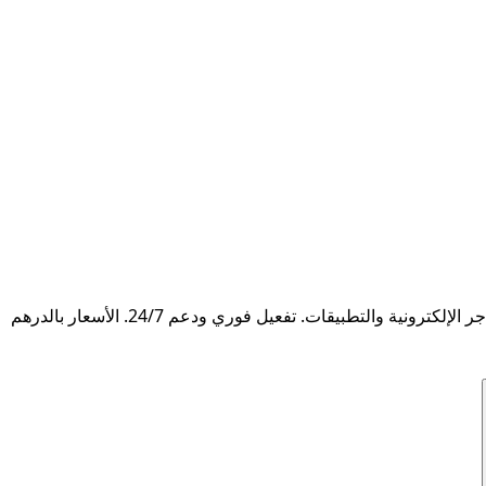
استضافة ويب احترافية في الإمارات مع لوحة تحكم cPanel. استضافة مشتركة سريعة وآمنة، مثالية للمواقع والمدونات WordPress والمتاجر الإلكترونية والتطبيقات. تفعيل فوري ودعم 24/7. الأسعار بالدرهم