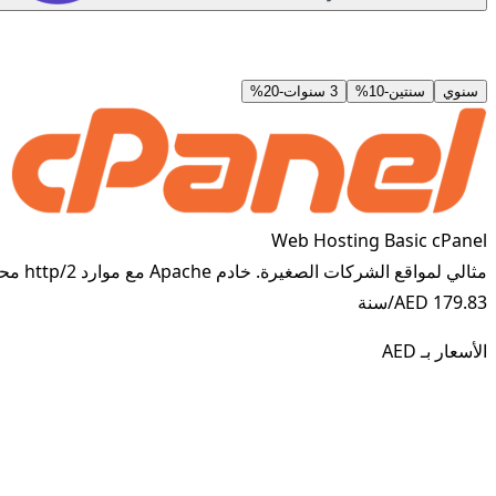
سنوي
سنتين
-
10%
3 سنوات
-
20%
Web Hosting Basic cPanel
مثالي لمواقع الشركات الصغيرة. خادم Apache مع موارد http/2 محسّنة.
179.83 AED
/سنة
الأسعار بـ
AED