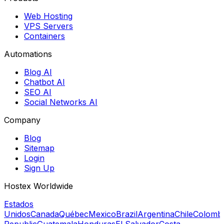
Web Hosting
VPS Servers
Containers
Automations
Blog AI
Chatbot AI
SEO AI
Social Networks AI
Company
Blog
Sitemap
Login
Sign Up
Hostex Worldwide
Estados
Unidos
Canada
Québec
Mexico
Brazil
Argentina
Chile
Colomb
Republic
Guatemala
Honduras
El Salvador
Costa