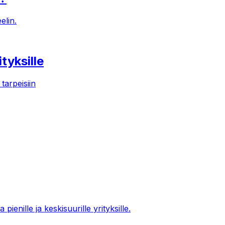
elin.
tyksille
tarpeisiin
enille ja keskisuurille yrityksille.