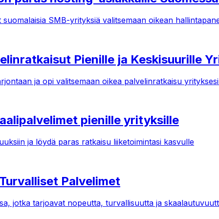
vat suomalaisia SMB-yrityksiä valitsemaan oikean hallintapane
nratkaisut Pienille ja Keskisuurille Yri
ntaan ja opi valitsemaan oikea palvelinratkaisu yrityksesi 
lipalvelimet pienille yrityksille
ksiin ja löydä paras ratkaisu liiketoimintasi kasvulle
urvalliset Palvelimet
otka tarjoavat nopeutta, turvallisuutta ja skaalautuvuutta pi