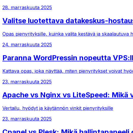
28. marraskuuta 2025
Valitse luotettava datakeskus-hostau
Opas pienyrityksille, kuinka valita kestävä ja skaalautuva 
24. marraskuuta 2025
Paranna WordPressin nopeutta VPS:l
Kattava opas, joka näyttää, miten pienyritykset voivat h
23. marraskuuta 2025
Apache vs Nginx vs LiteSpeed: Mikä v
Vertailu, hyödyt ja käytännön vinkit pienyrityksille
23. marraskuuta 2025
Cpanel vs Plesk: Mikä hallintapaneeli