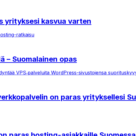
s yrityksesi kasvua varten
hosting-ratkaisu
lä – Suomalainen opas
yödyntää VPS‑palveluita WordPress-sivustojensa suorituskyv
erkkopalvelin on paras yrityksellesi 
 on paras hosting-asiakkaille Suomess