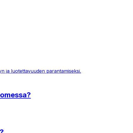
yn ja luotettavuuden parantamiseksi.
Suomessa?
a?