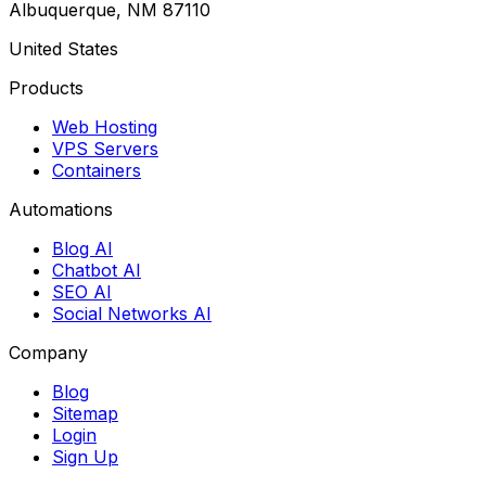
Albuquerque, NM 87110
United States
Products
Web Hosting
VPS Servers
Containers
Automations
Blog AI
Chatbot AI
SEO AI
Social Networks AI
Company
Blog
Sitemap
Login
Sign Up