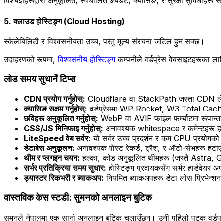
विशेषज्ञहरूद्वारा अनुकूलित, स्वचालित अपडेट, क्यासिङ, र सुरक्षा सुविधाहरू स
5. क्लाउड होस्टिङ्ग (Cloud Hosting)
स्केलेबिलिटी र विश्वसनीयता उच्च, परंतु मूल्य संरचना जटिल हुन सक्छ।
उदाहरणको रूपमा,
विश्वसनीय होस्टिङ्ग
कम्पनीले वर्डप्रेस वेबसाइटहरूका 
लोड समय सुधार्ने टिप्स
CDN प्रयोग गर्नुहोस्:
Cloudflare वा StackPath जस्ता CDN ले विश
क्यासिङ सक्षम गर्नुहोस्:
वर्डप्रेसमा WP Rocket, W3 Total Cache, व
छविहरू अनुकूलित गर्नुहोस्:
WebP वा AVIF फाइल फर्म्याटमा रूपान्तर
CSS/JS मिनिफाइ गर्नुहोस्:
अनावश्यक whitespace र कमेन्टहरू ह
LiteSpeed वेब सर्वर:
यो सर्वर उच्च प्रदर्शन र कम CPU प्रयोगको
डेटाबेस अनुकूलन:
अनावश्यक पोस्ट रेकर्ड, ट्रैश, र ऑटो-सेभहरू हट
थीम र प्लगइन चयन:
हल्का, कोड अनुकूलित थीमहरू (जस्तै Astra, G
सर्भर प्रतिक्रिया समय सुधार:
होस्टिङ्ग प्रदायकसँग सर्भर हार्डवेयर अ
ड्यास्टर रिकभरी र ब्याकअप:
नियमित ब्याकअपहरू डेटा लोस प्रिभेन्शन सुन
वास्तविक केस स्टडी: सुमनको अनलाइन बुटिक
सुमनले नेपालमा एक सानो अनलाइन बुटिक चलाउँछन्। उनी पहिलो पटक वर्डप्रे