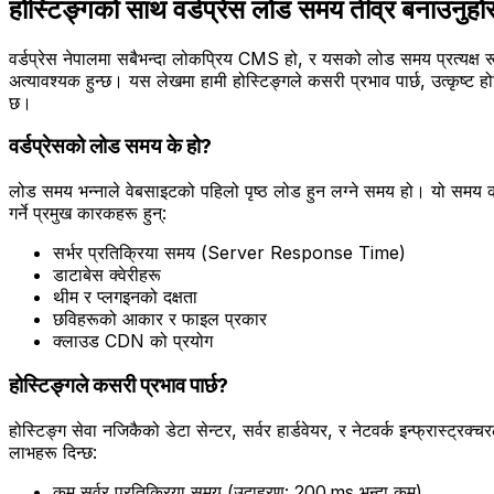
होस्टिङ्गको साथ वर्डप्रेस लोड समय तीव्र बनाउनुहोस
वर्डप्रेस नेपालमा सबैभन्दा लोकप्रिय CMS हो, र यसको लोड समय प्रत्यक्
अत्यावश्यक हुन्छ। यस लेखमा हामी होस्टिङ्गले कसरी प्रभाव पार्छ, उत्कृष्ट हो
छ।
वर्डप्रेसको लोड समय के हो?
लोड समय भन्नाले वेबसाइटको पहिलो पृष्ठ लोड हुन लग्ने समय हो। यो समय कम भ
गर्ने प्रमुख कारकहरू हुन्:
सर्भर प्रतिक्रिया समय (Server Response Time)
डाटाबेस क्वेरीहरू
थीम र प्लगइनको दक्षता
छविहरूको आकार र फाइल प्रकार
क्लाउड CDN को प्रयोग
होस्टिङ्गले कसरी प्रभाव पार्छ?
होस्टिङ्ग सेवा नजिकैको डेटा सेन्टर, सर्वर हार्डवेयर, र नेटवर्क इन्फ्रास्ट्रक्
लाभहरू दिन्छ:
कम सर्वर प्रतिक्रिया समय (उदाहरण: 200 ms भन्दा कम)