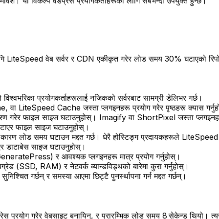
मावेश। यो विकल्प वर्डप्रेस प्रयोगकर्ताहरूका लागि सबैभन्दा उपयुक्त हुन्छ।
लागि LiteSpeed वेब सर्वर र CDN एकीकृत गरेर लोड समय 30% घटाएको रिपोर
्वभरिका प्रयोगकर्ताहरूलाई नजिकको सर्वरबाट सामग्री डेलिभर गर्छ।
ा LiteSpeed Cache जस्ता प्लगइनहरू प्रयोग गरेर पृष्ठहरू क्यास गर्नुह
ण गरेर फाइल साइज घटाउनुहोस्। Imagify वा ShortPixel जस्ता प्लगइनहरू 
टाएर फाइल साइज घटाउनुहोस्।
 कारण लोड समय घटाउन मद्दत गर्छ। धेरै होस्टिङ्ग प्रदायकहरूले LiteSpeed 
ाएर डाटाबेस साइज घटाउनुहोस्।
eneratePress) र आवश्यक प्लगइनहरू मात्र प्रयोग गर्नुहोस्।
पग्रेड (SSD, RAM) र नेटवर्क ब्यान्डविड्थको बारेमा कुरा गर्नुहोस्।
िश्चित गर्छन् र समस्या आएमा छिट्टै पुनर्स्थापना गर्न मद्दत गर्छन्।
स प्रयोग गरेर वेबसाइट बनायिन्, र प्रारम्भिक लोड समय 8 सेकेन्ड थियो। त