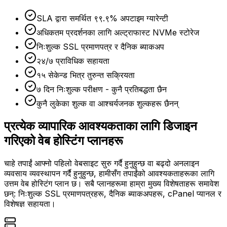
SLA द्वारा समर्थित ९९.९% अपटाइम ग्यारेन्टी
अधिकतम प्रदर्शनका लागि अल्ट्राफास्ट NVMe स्टोरेज
निःशुल्क SSL प्रमाणपत्र र दैनिक ब्याकअप
२४/७ प्राविधिक सहायता
१५ सेकेन्ड भित्र तुरुन्त सक्रियता
७ दिन निःशुल्क परीक्षण - कुनै प्रतिबद्धता छैन
कुनै लुकेका शुल्क वा आश्चर्यजनक शुल्कहरू छैनन्
प्रत्येक व्यापारिक आवश्यकताका लागि डिजाइन
गरिएको वेब होस्टिंग प्लानहरू
चाहे तपाईं आफ्नो पहिलो वेबसाइट सुरु गर्दै हुनुहुन्छ वा बढ्दो अनलाइन
व्यवसाय व्यवस्थापन गर्दै हुनुहुन्छ, हामीसँग तपाईंको आवश्यकताहरूका लागि
उत्तम वेब होस्टिंग प्लान छ। सबै प्लानहरूमा हाम्रा मुख्य विशेषताहरू समावेश
छन्: निःशुल्क SSL प्रमाणपत्रहरू, दैनिक ब्याकअपहरू, cPanel प्यानल र
विशेषज्ञ सहायता।