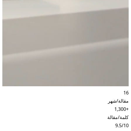
16
مقالة/شهر
+1,300
كلمة/مقالة
9.5/10