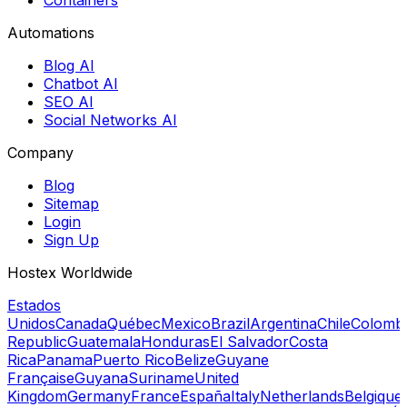
Automations
Blog AI
Chatbot AI
SEO AI
Social Networks AI
Company
Blog
Sitemap
Login
Sign Up
Hostex Worldwide
Estados
Unidos
Canada
Québec
Mexico
Brazil
Argentina
Chile
Colomb
Republic
Guatemala
Honduras
El Salvador
Costa
Rica
Panama
Puerto Rico
Belize
Guyane
Française
Guyana
Suriname
United
Kingdom
Germany
France
España
Italy
Netherlands
Belgique