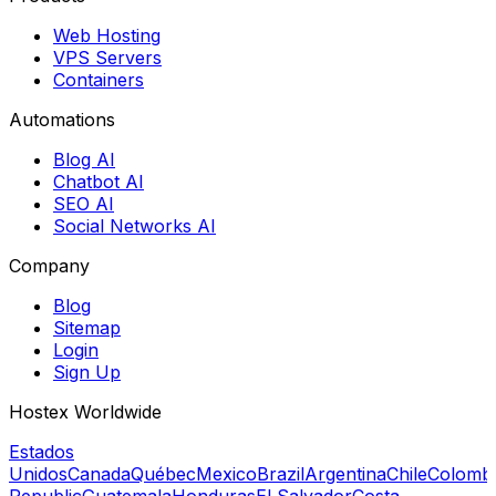
Web Hosting
VPS Servers
Containers
Automations
Blog AI
Chatbot AI
SEO AI
Social Networks AI
Company
Blog
Sitemap
Login
Sign Up
Hostex Worldwide
Estados
Unidos
Canada
Québec
Mexico
Brazil
Argentina
Chile
Colomb
Republic
Guatemala
Honduras
El Salvador
Costa