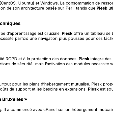
CentOS, Ubuntu) et Windows. La consommation de ressource
n de son architecture basée sur Perl, tandis que
Plesk
uti
techniques
be d’apprentissage est cruciale.
Plesk
offre un tableau de b
nécessite parfois une navigation plus poussée pour des tâc
té RGPD et à la protection des données.
Plesk
intègre des 
ons de sécurité, mais l’activation des modules nécessite s
urtout pour les plans d’hébergement mutualisé. Plesk propos
ûts de support et les besoins en extensions,
Plesk
est so
e Bruxelles »
og. Il a commencé avec cPanel sur un hébergement mutuali