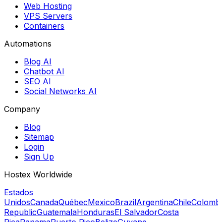
Web Hosting
VPS Servers
Containers
Automations
Blog AI
Chatbot AI
SEO AI
Social Networks AI
Company
Blog
Sitemap
Login
Sign Up
Hostex Worldwide
Estados
Unidos
Canada
Québec
Mexico
Brazil
Argentina
Chile
Colomb
Republic
Guatemala
Honduras
El Salvador
Costa
Rica
Panama
Puerto Rico
Belize
Guyane