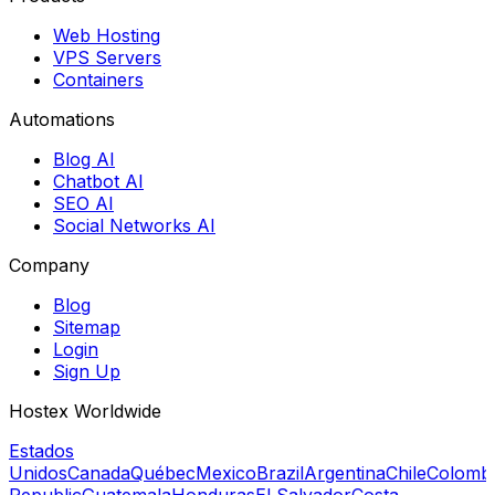
Web Hosting
VPS Servers
Containers
Automations
Blog AI
Chatbot AI
SEO AI
Social Networks AI
Company
Blog
Sitemap
Login
Sign Up
Hostex Worldwide
Estados
Unidos
Canada
Québec
Mexico
Brazil
Argentina
Chile
Colomb
Republic
Guatemala
Honduras
El Salvador
Costa