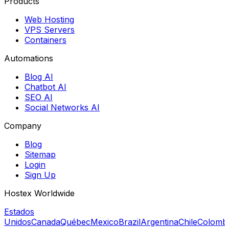
Products
Web Hosting
VPS Servers
Containers
Automations
Blog AI
Chatbot AI
SEO AI
Social Networks AI
Company
Blog
Sitemap
Login
Sign Up
Hostex Worldwide
Estados
Unidos
Canada
Québec
Mexico
Brazil
Argentina
Chile
Colomb