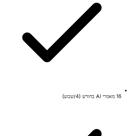
16 מאמרי AI בחודש (4/שבוע)