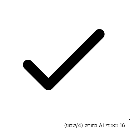
16 מאמרי AI בחודש (4/שבוע)