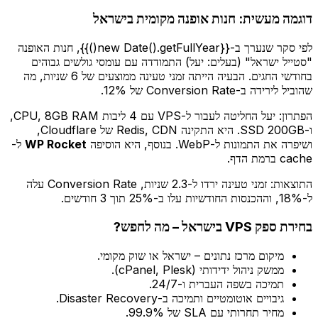
דוגמה מעשית: חנות אופנה מקומית בישראל
לפי סקר שנערך ב-{{new Date().getFullYear()}}, חנות האופנה
"סטייל ישראל" (בעלים: יעל) התמודדה עם עומסי גולשים גבוהים
בחודשי החגים. הבעיה הייתה זמני טעינה ממוצעים של 6 שניות, מה
שהוביל לירידה ב-Conversion Rate של 12%.
הפתרון: יעל החליטה לעבור ל-VPS עם 4 ליבות CPU, 8GB RAM,
ו-SSD 200GB. היא התקינה Redis, CDN של Cloudflare,
ושיפרה את התמונות ל-WebP. בנוסף, היא הוסיפה
WP Rocket
ל-
cache ברמת הדף.
התוצאות: זמני טעינה ירדו ל-2.3 שניות, Conversion Rate עלה
ל-18%, וההכנסות החודשיות עלו ב-25% תוך 3 חודשים.
בחירת ספק VPS בישראל – מה לחפש?
מיקום מרכז נתונים – ישראל או שוק מקומי.
ממשק ניהול ידידותי (cPanel, Plesk).
תמיכה בשפה העברית ו-24/7.
גיבויים אוטומטיים ותמיכה ב-Disaster Recovery.
מחיר תחרותי עם SLA של 99.9%.