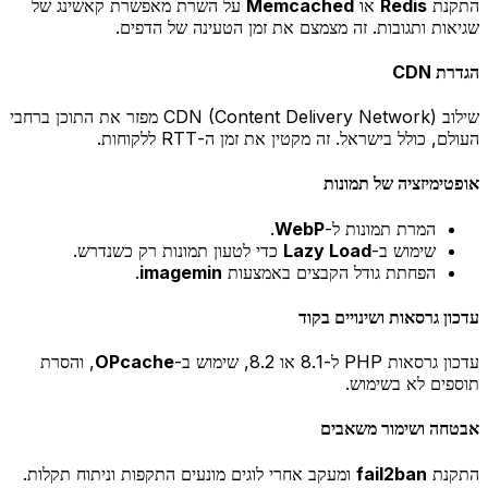
התקנת
Redis
או
Memcached
על השרת מאפשרת קאשינג של
שגיאות ותגובות. זה מצמצם את זמן הטעינה של הדפים.
הגדרת CDN
שילוב CDN (Content Delivery Network) מפזר את התוכן ברחבי
העולם, כולל בישראל. זה מקטין את זמן ה-RTT ללקוחות.
אופטימיזציה של תמונות
המרת תמונות ל-
WebP
.
שימוש ב-
Lazy Load
כדי לטעון תמונות רק כשנדרש.
הפחתת גודל הקבצים באמצעות
imagemin
.
עדכון גרסאות ושינויים בקוד
עדכון גרסאות PHP ל-8.1 או 8.2, שימוש ב-
OPcache
, והסרת
תוספים לא בשימוש.
אבטחה ושימור משאבים
התקנת
fail2ban
ומעקב אחרי לוגים מונעים התקפות וניתוח תקלות.