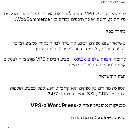
הערכת צרכים
לפני שאתה רוכש VPS, חשוב להבין את הצרכים שלך: מספר מבקרים,
סוג התוכן, והאם יש לך תוספים כבדים כמו WooCommerce.
בחירת ספק
בישראל ישנם ספקים רבים, אך עליך לבחור באחד שמציע תמיכה
בשפה העברית, SLA גבוה ונתוני מרכז נתונים בארץ.
לדוגמה,
הצוות שלנו ב-HostEx
מציע חבילות VPS מותאמות לעסקים
קטנים ובינוניים עם גיבויים יומיים.
תמחור והשוואה
השוואת מחירים בין ספקים היא קריטית. חפש ספק שמציע תוספות
חינם כמו SSL, CDN, ותמיכה טכנית 24/7.
טכניקות אופטימיזציה ל-WordPress ב-VPS
שימוש ב-Cache ברמת השרת