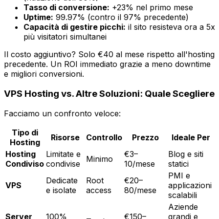
Tasso di conversione:
+23% nel primo mese
Uptime:
99.97% (contro il 97% precedente)
Capacità di gestire picchi:
il sito resisteva ora a 5x
più visitatori simultanei
Il costo aggiuntivo? Solo €40 al mese rispetto all'hosting
precedente. Un ROI immediato grazie a meno downtime
e migliori conversioni.
VPS Hosting vs. Altre Soluzioni: Quale Scegliere
Facciamo un confronto veloce:
Tipo di
Risorse
Controllo
Prezzo
Ideale Per
Hosting
Hosting
Limitate e
€3–
Blog e siti
Minimo
Condiviso
condivise
10/mese
statici
PMI e
Dedicate
Root
€20–
VPS
applicazioni
e isolate
access
80/mese
scalabili
Aziende
Server
100%
€150–
grandi e