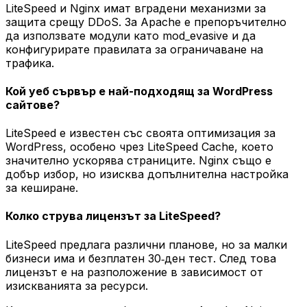
LiteSpeed и Nginx имат вградени механизми за
защита срещу DDoS. За Apache е препоръчително
да използвате модули като mod_evasive и да
конфигурирате правилата за ограничаване на
трафика.
Кой уеб сървър е най-подходящ за WordPress
сайтове?
LiteSpeed е известен със своята оптимизация за
WordPress, особено чрез LiteSpeed Cache, което
значително ускорява страниците. Nginx също е
добър избор, но изисква допълнителна настройка
за кеширане.
Колко струва лицензът за LiteSpeed?
LiteSpeed предлага различни планове, но за малки
бизнеси има и безплатен 30‑ден тест. След това
лицензът е на разположение в зависимост от
изискванията за ресурси.