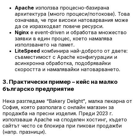
Apache
използва процесно-базирана
архитектура (много процеси/потокове). Това
означава, че при високи натоварвания може
да се изразходват повече ресурси.
Nginx
е event-driven и обработва множество
заявки в един процес, което намалява
използването на памет.
LiteSpeed
комбинира най-доброто от двете:
съвместимост с Apache конфигурации и
асинхронна обработка, подобрявайки
скоростта и намалявайки натоварването.
3. Практически пример – кейс на малко
българско предприятие
Нека разгледаме
“Bakery Delight”
, малка пекарна от
София, която разполага с онлайн магазин за
продажба на пресни изделия. Преди 2023 г.
използваше Apache на споделен хостинг, където
сайтът често се блокира при пикови продажби
(напр. празници).