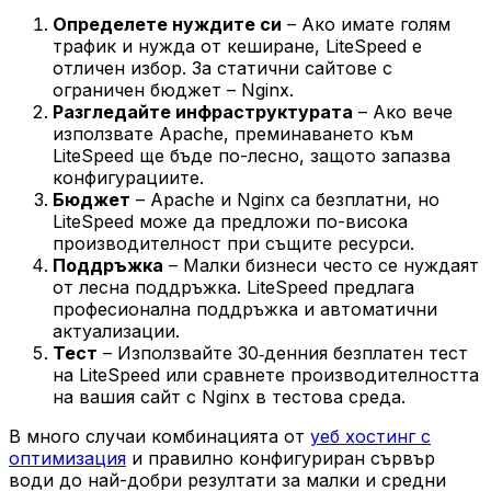
Определете нуждите си
– Ако имате голям
трафик и нужда от кеширане, LiteSpeed е
отличен избор. За статични сайтове с
ограничен бюджет – Nginx.
Разгледайте инфраструктурата
– Ако вече
използвате Apache, преминаването към
LiteSpeed ще бъде по-лесно, защото запазва
конфигурациите.
Бюджет
– Apache и Nginx са безплатни, но
LiteSpeed може да предложи по-висока
производителност при същите ресурси.
Поддръжка
– Малки бизнеси често се нуждаят
от лесна поддръжка. LiteSpeed предлага
професионална поддръжка и автоматични
актуализации.
Тест
– Използвайте 30‑денния безплатен тест
на LiteSpeed или сравнете производителността
на вашия сайт с Nginx в тестова среда.
В много случаи комбинацията от
уеб хостинг с
оптимизация
и правилно конфигуриран сървър
води до най-добри резултати за малки и средни