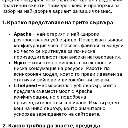
практични съвети, примерен кейс и препоръки за
избор на най-добрия вариант за вашия бизнес.
1. Кратко представяне на трите сървъра
Apache
– най-старият и най-широко
разпространен уеб сървър. Позволява гъвкава
конфигурация чрез .htaccess файлове и модули,
но често се критикува за по-ниска
производителност при високи натоварвания.
Nginx
– известен с високата си скорост и
ниска консумация на ресурси. Работи по
асинхронен модел, което го прави идеален за
статични файлове и високобитни заявки.
LiteSpeed
– комерсиален уеб сървър, който
предлага съвместимост с Apache
конфигурации, но с подобрена
производителност и кеширане. Има вграден
кеш на ниво сървър, който значително
ускорява зареждането на сайтовете.
2. Какво трябва да знаете, преди да