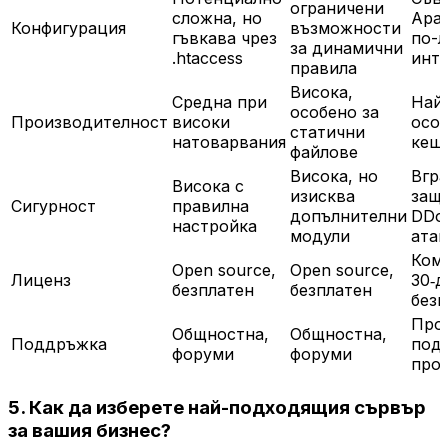
ограничени
сложна, но
Apac
Конфигурация
възможности
гъвкава чрез
по-л
за динамични
.htaccess
инт
правила
Висока,
Средна при
Най-
особено за
Производителност
високи
особ
статични
натоварвания
кеш
файлове
Висока, но
Вгр
Висока с
изисква
защ
Сигурност
правилна
допълнителни
DDo
настройка
модули
атак
Коме
Open source,
Open source,
Лиценз
30‑д
безплатен
безплатен
безп
Про
Общностна,
Общностна,
Поддръжка
под
форуми
форуми
про
5. Как да изберете най-подходящия сървър
за вашия бизнес?