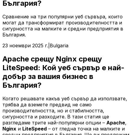
България?
Сравнение на три популярни уеб сървъра, които
могат да трансформират производителността и
сигурността на малките и средни предприятия в
България.
23 ноември 2025 г.
|
Bulgaria
Apache срещу Nginx срещу
LiteSpeed: Кой уеб сървър е най-
добър за вашия бизнес в
България?
Когато решавате какъв уеб сървър да използвате,
трябва да вземете предвид не само
производителността, но и стабилността,
сигурността и разходите. В тази статия ще
разгледаме трите най-популярни опции –
Apache
,
Nginx
и
LiteSpeed
– от гледна точка на малките и
средни предприятия в България. Ще ви предложим