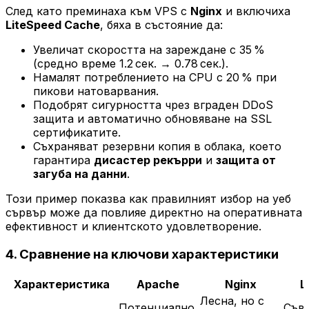
След като преминаха към VPS с
Nginx
и включиха
LiteSpeed Cache
, бяха в състояние да:
Увеличат скоростта на зареждане с 35 %
(средно време 1.2 сек. → 0.78 сек.).
Намалят потреблението на CPU с 20 % при
пикови натоварвания.
Подобрят сигурността чрез вграден DDoS
защита и автоматично обновяване на SSL
сертификатите.
Съхраняват резервни копия в облака, което
гарантира
дисастер рекърри
и
защита от
загуба на данни
.
Този пример показва как правилният избор на уеб
сървър може да повлияе директно на оперативната
ефективност и клиентското удовлетворение.
4. Сравнение на ключови характеристики
Характеристика
Apache
Nginx
L
Лесна, но с
Потенциално
Съв