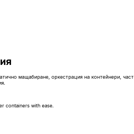
рия
атично мащабиране, оркестрация на контейнери, част
я.
r containers with ease.